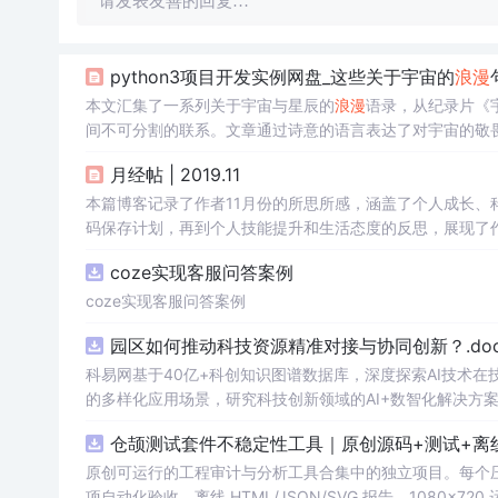
请发表友善的回复…
python3项目开发实例网盘_这些关于宇宙的
浪漫
本文汇集了一系列关于宇宙与星辰的
浪漫
语录，从纪录片《
间不可分割的联系。文章通过诗意的语言表达了对宇宙的敬
月经帖 | 2019.11
本篇博客记录了作者11月份的所思所感，涵盖了个人成长、科技
码保存计划，再到个人技能提升和生活态度的反思，展现了
coze实现客服问答案例
coze实现客服问答案例
园区如何推动科技资源精准对接与协同创新？.doc
科易网基于40亿+科创知识图谱数据库，深度探索AI技术
的多样化应用场景，研究科技创新领域的AI+数智化解决方
仓颉测试套件不稳定性工具｜原创源码+测试+离
原创可运行的工程审计与分析工具合集中的独立项目。每个压缩包包含
项自动化验收、离线 HTML/JSON/SVG 报告、1080×72