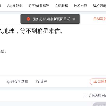
N
Vue技能树
简历/就业指导
立码吐槽
技术交流
BUG记
用AI写
服务超时,请刷新页面重试
入地球，等不到群星来信。
来信。
转发到动态
举报
写回
切换为时间