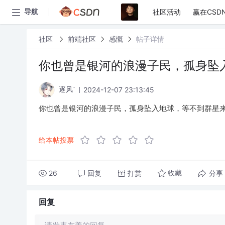
社区活动
赢在CSD
导航
社区
前端社区
感慨
帖子详情
你也曾是银河的浪漫子民，孤身坠
2024-12-07 23:13:45
逐风`
你也曾是银河的浪漫子民，孤身坠入地球，等不到群星
给本帖投票
26
回复
打赏
分享
收藏
回复