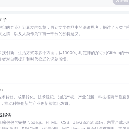
发表回
句子
宇宙的奇迹》到豆友的智慧，再到文学作品中的深邃思考，探讨了人类与
畏之情，以及人类作为宇宙一部分的独特意义。
创新、生活方式等多个方面，从10000小时定律的探讨到GitHub的千
作者对自我提升和时代变迁的深刻感悟。
x
在技术转移、成果转化、技术经纪、知识产权、产业创新、科技招商等垂直
案，推动科技创新与产业创新智能化发展。
线报告
完整 Node.js、HTML、CSS、JavaScript 源码，内置合成示
0 运行效果图、README、运行说明、MIT License 与原创授权声明。零第