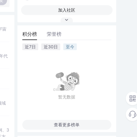
复
加入社区
宇宙
积分榜
荣誉榜
近7日
近30日
至今
年代
暂无数据
领域
查看更多榜单
例、3
三方