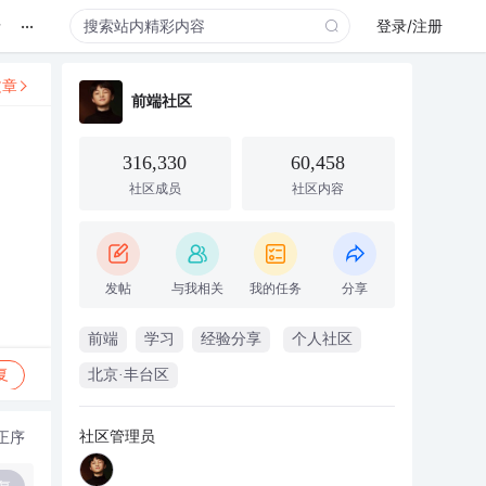
...
录
登录/注册
文章
前端社区
316,330
60,458
社区成员
社区内容
发帖
与我相关
我的任务
分享
前端
学习
经验分享
个人社区
复
北京·丰台区
社区管理员
正序