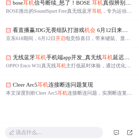
bose
耳机
信号断续_怒了！BOSE
耳机
真假辨别终极揭晓
元抢iPhone 16，还有限量5折购。
BOSE推出的SoundSport Free真无线蓝牙
耳机
，专为运动设
计，采用StayHear+Sport耳塞确保舒适稳固佩戴。配备磁性
便携充电盒，提供长达10小时续航。集成双麦克风阵列支
看直播赢JDG无畏组队打游戏
机会
6月12日来京东618电竞惊喜日享好礼
持清晰通话，利用BOSEConnect应用可实现
耳机
定位。
京东618期间，6月12日
开启
电竞惊喜日，带来键鼠、显卡
等电竞装备。用户可在直播间答题
分
红包、礼包，有
机会
1
分
钱带走装备，还能赢与JDG无畏组队
机会
等。装备享双
无线蓝牙
耳机
手机端app开发_真无线
耳机
延迟是如何产生，该怎样解决？看了B站UP科普就明白了...
重补贴，低至4折。此外，6月14日有校园之星电竞大赛总
决赛。
OPPO Enco W31真无线
耳机
主打低延时体验，通过优化AP
P端、手机端及
耳机
端延迟问题，实现稳定流畅使用。其蓝
牙5.0芯片及双耳同传方案有效降低了声音传输延时。
Cleer Arc5
耳机
连接断连问题复现
本文深度剖析Cleer Arc5
耳机
连接断连问题，实测断连复现
率达90%。发现其虽标称蓝牙5.3，但核心音频链路未升
级。断连原因包括Wi-Fi干扰、多设备混乱等。还指出固件
代码和双耳同步存在问题，并从工程视角给出4条改进建
议。
说点什么…