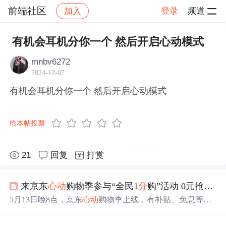
前端社区
登录
频道
加入
帖子详情
社区
前端社区
感慨
有机会耳机分你一个 然后开启心动模式
mnbv6272
2024-12-07
有机会耳机分你一个 然后开启心动模式
给本帖投票
21
回复
打赏
来京东
心动
购物季参与“全民1
分
购”活动 0元抢购iPhone 16等3C数码好物
5月13日晚8点，京东
心动
购物季上线，有补贴、免息等优
惠。推出3C数码“全民1
分
购”活动，消费者做任务赚欧气值
可兑换好物，每晚8点有
机会
1
分
买REDMI Turbo 4 Pro、0