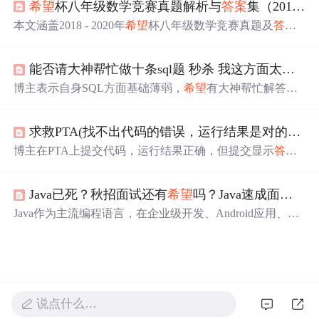
希望
杯八年级数学竞赛真题解析与
答案
集（2018-2020）
本文涵盖2018 - 2020年
希望
杯八年级数学竞赛真题及
答案
。介绍竞赛目的意义，解析真题，阐述其对提升数学能力
的作用，还提及解题能力、思维敏捷性培养方法，以及真
能否请大神帮忙做十条sql题 秒杀 我这方面太薄弱了
题在教学辅导中的应用和竞赛心理素质与应对策略，助力
提升竞赛水平。
博主表示自身SQL方面基础薄弱，
希望
有大神帮忙解答十
条SQL题目并给出
答案
，以提升自己在这方面的能力。
求救PTA(找不出代码的错误，运行结果是对的，但是不知道为什么在PTA上面提交就显示
博主在PTA上提交代码，运行结果正确，但提交显示
答案
错误，
希望
有人能帮忙解惑。
Java已死？秋招面试还有
希望
吗？Java速成面试题及
Java作为主流编程语言，在企业级开发、Android应用、大
数据处理等领域依然占据重要地位。秋招面试中，Java技
能需求量大，掌握Java可提升面试成功率。本文提供Java速
成面试题及
答案
，帮助求职者高效备考。
说点什么…