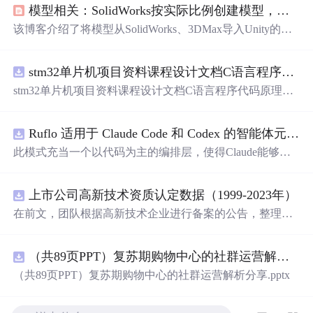
模型相关：SolidWorks按实际比例创建模型，在Unity中保持尺寸不变
该博客介绍了将模型从SolidWorks、3DMax导入Unity的方
法。先在SolidWorks创建模型并修改单位，再在3DMax中
打开模型，删除部分项后导出FBX，最后将FBX导入Unit
stm32单片机项目资料课程设计文档C语言程序代码原理图电路PCB实例用单片机制作多路输入电压表
y，在Unity面板新建Cube并按尺寸设定比例，可实现相关
功能。
stm32单片机项目资料课程设计文档C语言程序代码原理图
电路PCB实例用单片机制作多路输入电压表
Ruflo 适用于 Claude Code 和 Codex 的智能体元框架
此模式充当一个以代码为主的编排层，使得Claude能够自
主地在递归代理周期中编写、编辑、测试和优化代码。
上市公司高新技术资质认定数据（1999-2023年）
在前文，团队根据高新技术企业进行备案的公告，整理了
高新技术企业数据库，截至2024年10月，整理高新技术企
业44.2万家 本次团队将高新技术企业数据与上市公司匹
（共89页PPT）复苏期购物中心的社群运营解析分享.pptx
配，整理上市公司-高新技术资质认定数据，包含认定次
数、初次公告等 一、数据介绍 数据名称：上市公司-高新
（共89页PPT）复苏期购物中心的社群运营解析分享.pptx
技术资质认定数据 数据年份：1999-2023年 数据样本：6.45
万条 数据来源：全国高新技术企业认定管理工作领导小组