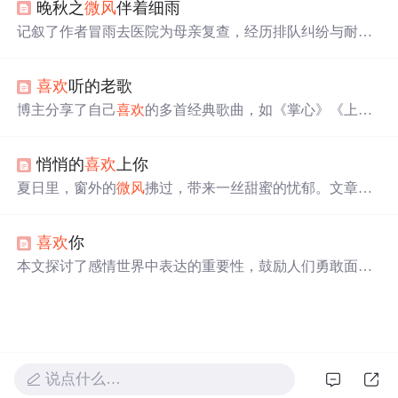
晚秋之
微风
伴着细雨
记叙了作者冒雨去医院为母亲复查，经历排队纠纷与耐心
等待，最终得知母亲恢复良好，通过这场经历体悟到生活
的起伏与医学的期待。秋雨象征着平静，引发对王菲歌曲
喜欢
听的老歌
的共鸣和生活哲理的思考。
博主分享了自己
喜欢
的多首经典歌曲，如《掌心》《上海
滩》《光辉岁月》等，回忆了与歌曲相关的工作、生活和
友情故事，表达了对过去美好时光的怀念，以及对朋友和
悄悄的
喜欢
上你
家人的情感。
夏日里，窗外的
微风
拂过，带来一丝甜蜜的忧郁。文章讲
述了作者在不经意间与某人的相遇，随着时间的推移，彼
此之间的情感逐渐加深。文中描述了对方的存在给予心灵
喜欢
你
的温暖与慰藉，表达了对于遇见这样一个人的幸福感受。
本文探讨了感情世界中表达的重要性，鼓励人们勇敢面对
感情，及时表达心意，避免因沉默而错失良缘。强调了在
感情中沟通和直接表达感受的价值。
说点什么…