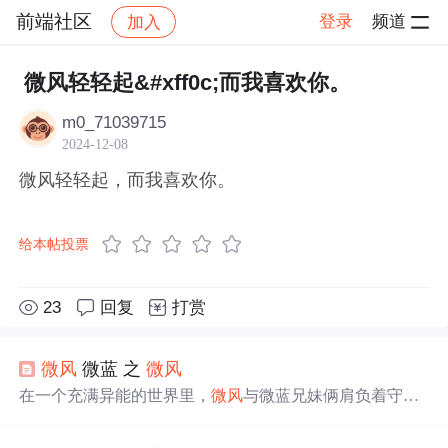
前端社区
登录
频道
加入
帖子详情
社区
前端社区
感慨
微风轻轻起&#xff0c;而我喜欢你。
m0_71039715
2024-12-08
微风轻轻起，而我喜欢你。
给本帖投票
23
回复
打赏
微风
微蓝 之
微风
在一个充满异能的世界里，
微风
与微蓝兄妹俩肩负着守护
家园的责任。随着剧情的发展，
微风
逐渐成长为一名出色
的守护者，而微蓝的真实身份却引发了巨大的转折。