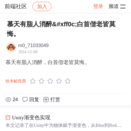
前端社区
登录
频道
加入
帖子详情
社区
前端社区
感慨
慕天有脂人消醉&#xff0c;白首偕老皆莫
悔。
m0_71033049
2024-12-08
慕天有脂人消醉，白首偕老皆莫悔。
给本帖投票
24
回复
打赏
Unity渐变色实现
本文记录了在Unity中为物体赋予渐变色，从Blue到Red的