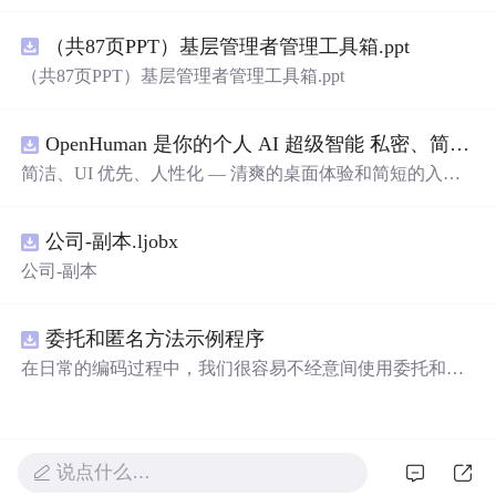
过程。原本的代码通过调整颜色比例实现了从Red到Blue的
渐变，但要反转效果，错误地尝试直接取反RGB值。正确
（共87页PPT）基层管理者管理工具箱.ppt
方法是改变颜色的归一化值，通过1-（颜色比例）来实现
颜色范围的反转，从而达到预期的Blue到Red的云图效果。
（共87页PPT）基层管理者管理工具箱.ppt
OpenHuman 是你的个人 AI 超级智能 私密、简洁、极其强大
简洁、UI 优先、人性化 — 清爽的桌面体验和简短的入门
流程让你从安装到拥有一个可用的智能体仅需几次点击
——无需先配置，无需终端。智能体有一张脸：一个桌面
公司-副本.ljobx
吉祥物，会说话、能感知周围环境、可作为真实参与者加
入你的 Google Meet 会议、跨周记住你，即使你停止输入
公司-副本
后仍在后台持续思考。
委托和匿名方法示例程序
在日常的编码过程中，我们很容易不经意间使用委托和匿
名方法。你可能没有定义过委托类型，但用到定义好的委
托类型是自然不过的。本资源是一个使用委托和匿名方法
的完整项目示例。
说点什么…