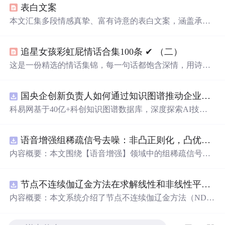
表白文案
本文汇集多段情感真挚、富有诗意的表白文案，涵盖承
诺、陪伴、深情告白与日常浪漫意象，适用于恋爱关系中
的情感表达场景。文案融合文学修辞与生活化比喻，突出
追星女孩彩虹屁情话合集100条 ✔︎ （二）
真挚情感与长期承诺，强调信息技术无关的情感传播价
值。
这是一份精选的情话集锦，每一句话都饱含深情，用诗意
的语言表达对爱人的独特情感。从四季更替到日常琐碎，
从山川湖海到街头巷尾，每一段文字都在诉说着对一个人
国央企创新负责人如何通过知识图谱推动企业技术创新与外部资源高效对接？.docx
的思念与热爱。
科易网基于40亿+科创知识图谱数据库，深度探索AI技术
在技术转移、成果转化、技术经纪、知识产权、产业创
新、科技招商等垂直领域的多样化应用场景，研究科技创
语音增强组稀疏信号去噪：非凸正则化，凸优化研究（Matlab代码实现）
新领域的AI+数智化解决方案，推动科技创新与产业创新
智能化发展。
内容概要：本文围绕【语音增强】领域中的组稀疏信号去
噪问题展开研究，提出了一种结合非凸正则化与凸优化理
论的去噪方法，旨在提升含噪语音信号的可懂度与质量。
节点不连续伽辽金方法在求解线性和非线性平流方程中的一维实现（Matlab代码实现）
文章系统阐述了组稀疏信号模型的构建机制，引入非凸正
则项以更精确地逼近理想稀疏性，克服传统凸正则化在稀
内容概要：本文系统介绍了节点不连续伽辽金方法（ND
疏表达上的局限性，并采用高效的凸优化算法保障模型求
G）在求解线性和非线性平流方程中的一维数值实现过
解的稳定性与收敛性。整个算法流程在Matlab平台上完整
程，并配套提供了完整的Matlab代码实现。该方法作为一