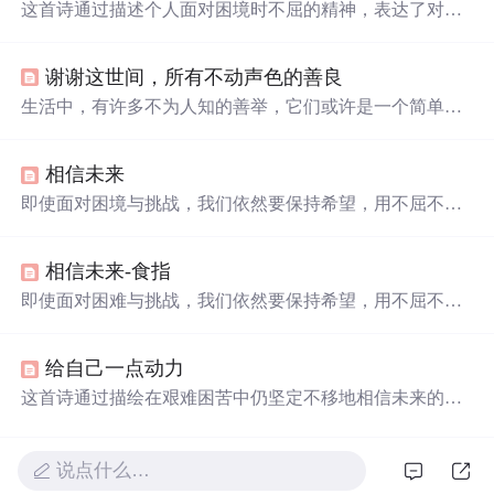
这首诗通过描述个人面对困境时不屈的精神，表达了对未
来坚定不移的信念。作者用象征性的语言展现了即使在绝
望中也要坚持书写‘相信未来’的决心。
谢谢这世间，所有不动声色的善良
生活中，有许多不为人知的善举，它们或许是一个简单的
动作，或许是一次默默的付出，这些不动声色的善良，虽
未张扬，却
温暖
人心。从帮助贫困儿童到援助非洲，从维
相信未来
护他人尊严到尊重个人隐私，每一个细节都体现了人性中
最美好的一面。
即使面对困境与挑战，我们依然要保持希望，用不屈不挠
的精神书写未来。这首诗表达了作者在逆境中对未来的坚
定信念，鼓励人们无论遭遇何种困难，都要相信未来，热
相信未来-食指
爱生命。
即使面对困难与挑战，我们依然要保持希望，用不屈不挠
的精神书写未来。这首诗表达了作者在逆境中对未来的坚
定信念，鼓励人们相信努力与年轻的力量，热爱生命。
给自己一点动力
这首诗通过描绘在艰难困苦中仍坚定不移地相信未来的情
景，激励人们面对困难时保持乐观态度，表达了对未来充
满信心的主题。
说点什么…