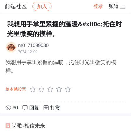
前端社区
登录
频道
加入
帖子详情
社区
前端社区
感慨
我想用手掌里紧握的温暖&#xff0c;托住时
光里微笑的模样。
m0_71099030
2024-12-09
我想用手掌里紧握的温暖，托住时光里微笑的模
样。
给本帖投票
30
回复
打赏
诗歌-相信未来