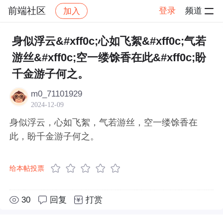
前端社区
登录
频道
加入
帖子详情
社区
前端社区
感慨
身似浮云&#xff0c;心如飞絮&#xff0c;气若
游丝&#xff0c;空一缕馀香在此&#xff0c;盼
千金游子何之。
m0_71101929
2024-12-09
身似浮云，心如飞絮，气若游丝，空一缕馀香在
此，盼千金游子何之。
给本帖投票
30
回复
打赏