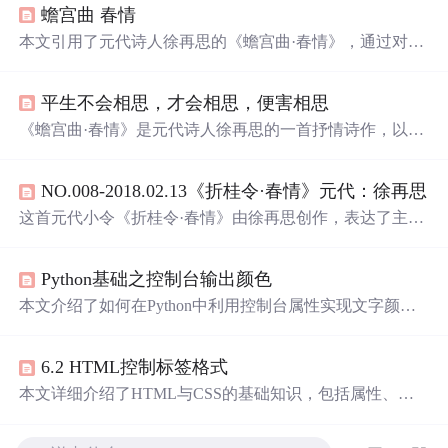
蟾宫曲 春情
本文引用了元代诗人徐再思的《蟾宫曲·春情》，通过对诗
句“灯半昏时，月半明时”的解读，传达了一种深沉而细腻
的情感体验。
平生不会相思，才会相思，便害相思
《蟾宫曲·春情》是元代诗人徐再思的一首抒情诗作，以细
腻的情感描绘了一个男子在初尝相思之苦时的心境。诗中
通过‘身
浮云
，
心如
飞絮
，
气若游丝
’等形象比喻，生动展
NO.008-2018.02.13《折桂令·春情》元代：徐再思
现了相思的复杂与缠绵。尤其最后两句‘
空
一缕
余
香
在此，
盼
千金
游子
何之
’更是将思念之情推向极致，令人动容。
这首元代小令《折桂令·春情》由徐再思创作，表达了主人
公陷入相思之情后的身心状态及深切思念。文中通过
身似
浮云
，
心如
飞絮
，
气若游丝
等形象比喻，生动描绘了主人
Python基础之控制台输出颜色
公因相思而产生的无力感；并以灯半昏时，月半明时点明
相思最为浓烈的时刻。
本文介绍了如何在Python中利用控制台属性实现文字颜色
及显示样式的调整，以提高输出信息的可读性。文中详细
列举了不同颜色及显示方式的代码示例。
6.2 HTML控制标签格式
本文详细介绍了HTML与CSS的基础知识，包括属性、颜
色、路径设置等，并通过实例展示了如何使用这些技术来
创建网页布局和样式。同时，文章还强调了在文件发送、