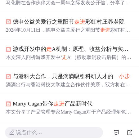
马化腾在合作伙伴大会一周年之际发表公开信，分享了腾
讯14年来的经验，提出了创造生物型组织的“灰度法则”。
法则涵盖需求度、速度等多个维度，并强调了开放协作的
德申公益关爱行之重阳节
走
进
彩虹村庄养老院
重要性。马化腾倡导“
小
步
快跑，快速迭代”的产品开发理
念。
2024年10月11日，德申公益关爱行之重阳节
走
进
彩虹村庄
养老院活动在北京举行，100多人参与。活动有经典老歌表
演、志愿者节目等，还为老人设计生日庆生环节。最后大
游戏开发中的
走
A机制：原理、收益分析与实战指南
家参观园区，活动在欢声笑语中结束，体现了对老人的关
爱。
本文深入剖析游戏开发中‘
走
A’（移动取消攻击后摇）的底
层机制，涵盖攻击动画的前摇、伤害点与后摇帧分解，区
分不同游戏引擎下移动是否可取消后摇对DPS和机动性的
与港科大合作，只是滴滴吸引科研人才的一
小
步
影响，并提供定量验证方法、操作优化策略及开发者设计
建议。重点强调其在MOBA等类型中提升战术机动性而非
滴滴出行与香港科技大学建立合作伙伴关系，双方将在智
理论DPS的核心价值。
慧交通系统、机器学习等多个领域展开研究，并探索人才
培养新模式。
Marty Cagan带你
走
进
产品新时代
本文分享了产品管理专家Marty Cagan对于产品经理角色的
理解与实践心得，强调了产品激情的重要性，并提出了衡
量创新的方法，包括使用产品记分卡来评估产品表现。
说点什么…