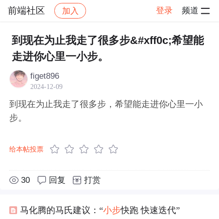
前端社区
登录
频道
加入
帖子详情
社区
前端社区
感慨
到现在为止我走了很多步&#xff0c;希望能
走进你心里一小步。
figet896
2024-12-09
到现在为止我走了很多步，希望能走进你心里一小
步。
给本帖投票
30
回复
打赏
马化腾的马氏建议：“
小
步
快跑 快速迭代”