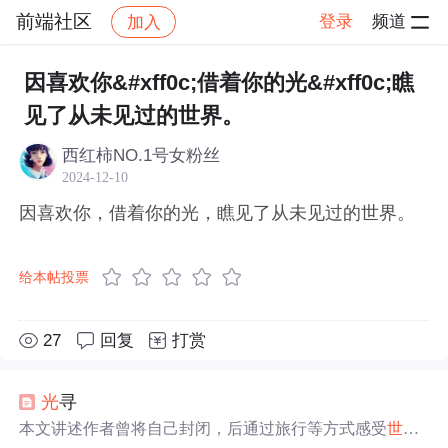
前端社区
登录
频道
加入
帖子详情
社区
前端社区
感慨
因喜欢你&#xff0c;借着你的光&#xff0c;瞧
见了从未见过的世界。
西红柿NO.1号女粉丝
2024-12-10
因喜欢你，借着你的光，瞧见了从未见过的世界。
给本帖投票
27
回复
打赏
光
寻
本文讲述作者曾将自己封闭，后通过旅行等方式感受
世界