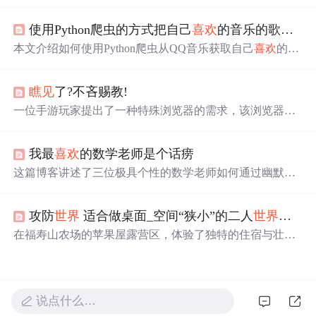
美好。还探讨中国哲学，如现实主义与对人生的态度，强
调近情精神。指出理想应基于现实快乐，要忠实自我感觉
使用Python爬虫的方式把自己
喜欢
的音乐的歌词爬取到本地
救自己，表达对生活的热爱与感悟。
本文介绍如何使用Python爬虫从QQ音乐获取自己
喜欢
的歌
曲歌词，并将其保存到本地。通过分析网页请求，找到正
确的URL和参数，实现歌词的抓取。最后将歌词存储到Ex
瞧见
了?不吝赐教!
cel表格中。
一位手游玩家提出了一种特殊浏览器的需求，该浏览器能
够实现自动跳转功能，从而避免重复的手动操作，提升游
戏体验。
我最
喜欢
的数学老师是个话痨
这篇博客讲述了三位极具个性的数学老师如何通过幽默风
趣的教学方式，使微积分、概率论和数学分析变得易于理
解和吸引人。他们用日常生活中的例子和故事解释复杂的
攻防
世界
适合做桌面_空间“狭小”的二人
世界
，适
数学概念，如函数、导数、积分和极限，帮助学生建立起
对高等数学的信心。通过这种方式，他们不仅传授了知
在福寿山农场的苹果屋露营区，体验了独特的住宿与壮观
识，也激发了学生的学习兴趣。
的星空银河。尽管公共设施不尽如人意，但美丽的景色让
一切变得值得。
说点什么…