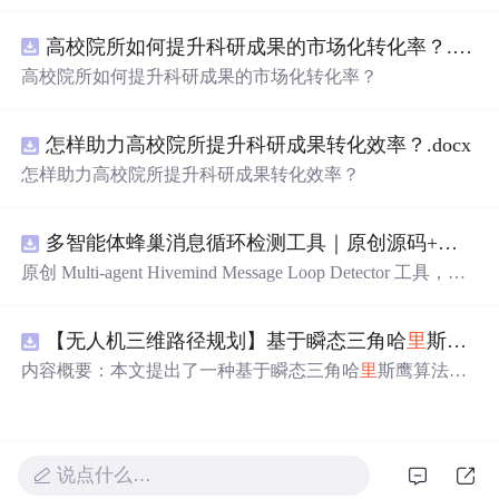
电路PCB实例悬挂运动控制系统论文资料
高校院所如何提升科研成果的市场化转化率？.docx
高校院所如何提升科研成果的市场化转化率？
怎样助力高校院所提升科研成果转化效率？.docx
怎样助力高校院所提升科研成果转化效率？
多智能体蜂巢消息循环检测工具｜原创源码+测试+离线报告
原创 Multi-agent Hivemind Message Loop Detector 工具，建
立智能体间消息转发、订阅、回复与重试图，识别环路、
风暴和重复消费。压缩包包含完整源码、3 项自动化测
【无人机三维路径规划】基于瞬态三角哈
里
斯鹰算法TTHHO实现多无人机协同集群避障路径规划（目标函数：最低成本：路径、高度、威胁、转角）（Matlab代码实现）
试、可复现合成示例、离线 HTML/JSON/SVG 报告、1080
×720
真
实运行效果图、README、运行说明、功能清
内容概要：本文提出了一种基于瞬态三角哈
里
斯鹰算法
单、MIT License 及原创与授权声明。运行时零第三方依
（TTHHO）的多无人机协同集群在三维空间中的避障路径
赖，不包含热点产品或开源项目源码、Logo、官方截图、
规划方法，旨在通过优化综合目标函数实现最低路径成
论文、生产日志或其他受限素材。
本。该方法综合考量路径长度、飞行高度、环境威胁区域
及转弯角度等多个因素，构建精细化的代价评估模型，从
说点什么…
而提升路径的安全性与经济性。研究采用Matlab平台完成