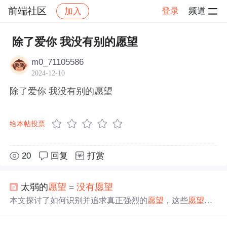
前端社区
登录
频道
加入
帖子详情
社区
前端社区
感慨
除了爱你 我没有别的愿望
m0_71105586
2024-12-10
除了爱你 我没有别的愿望
给本帖投票
20
回复
打赏
太弱的
愿望
=
没有
愿望
本文探讨了如何识别并追求真正强烈的
愿望
，这些
愿望
不
仅仅是瞬间的想法，而是持续存在于脑海中，推动你克服
困难，不放弃直至实现。通过分析不同类型的渴望，比如