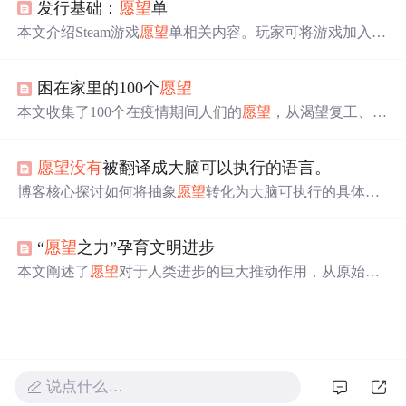
发行基础：
愿望
单
爱
、成功和经济需求，文章强调了清晰、持久的
愿望
对于
实现个人目标的重要性。从
爱
一个人到财务自由，每个
愿
本文介绍Steam游戏
愿望
单相关内容。玩家可将游戏加入
愿
望
都需要深思熟虑和坚定的决心。
望
单，游戏发行或打折时会收到通知。还说明了
愿望
单通
知规则、产品发布、促销折扣、试用版发行等情况，提供
困在家里的100个
愿望
愿望
单数据查看方式、最佳实践建议，并解答了关于通知
发送时间、间隔等常见问题。
本文收集了100个在疫情期间人们的
愿望
，从渴望复工、与
家人团聚到简单的生活日常，展现了人们对未来的美好期
盼。
愿望
没有
被翻译成大脑可以执行的语言。
博客核心探讨如何将抽象
愿望
转化为大脑可执行的具体行
动指令。强调大脑只能处理明确的时间、地点、动作和标
准，而非模糊评价性语言。通过‘
愿望
→具体目标→关键行
“
愿望
之力”孕育文明进步
为→执行条件→今日动作’的翻译框架，结合最小行动、今
日化拆解与行为语言转换，提升计划落地率。重点涉及行
本文阐述了
愿望
对于人类进步的巨大推动作用，从原始社
动系统设计、心理压力缓解机制及《庖丁解牛》式的聚焦
会的生存
愿望
到现代科技的发展，都是由强烈的
愿望
驱动
当下实践。
的。
愿望
不仅仅是思考的源泉，更是实现目标的关键。只
要持有坚定的
愿望
，并付诸不懈的努力，看似不可能的事
情也能变为现实。如今，我们可能过于重视理性思考而忽
视了
愿望
的价值，但历史表明，
愿望
是推动科技进步和文
说点什么…
明发展的核心动力。