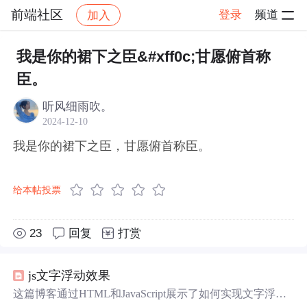
前端社区
登录
频道
加入
帖子详情
社区
前端社区
感慨
我是你的裙下之臣&#xff0c;甘愿俯首称
臣。
听风细雨吹。
2024-12-10
我是你的裙下之臣，甘愿俯首称臣。
给本帖投票
23
回复
打赏
js文字浮动效果
这篇博客通过HTML和JavaScript展示了如何实现文字浮动