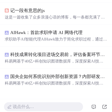
的效果。作者利用CSS设置元素的绝对定位，JavaScript则
用来随机生成文字的初始位置和透明度变化，营造出文字
记一段有意思的js
在页面上随机飘动的视觉效果。此外，文中还包含了对CS
S样式和JavaScript事件监听的运用，增加了互动性和趣味
这是一篇收集了众多浪漫心语的博客，每一条都充满了甜
性。
蜜和温情，表达了作者对某人的深深喜爱。从星辰大海到
日常生活，从诗词歌赋到甜蜜日常，字里行间透露出对你
AIHawk：首款求职申请 AI 网络代理
的独特情感，仿佛每个瞬间都因你而闪耀。这些话语如同
繁星，照亮了平凡的日子，让人感受到爱的力量和美好。
求职助手AI智能代理AIHawk致力于简化求职过程，通过自
动化职位申请流程。借助人工智能，它能够帮助用户以定
制化的方式申请多个职位。
科技成果转化项目进场交易前，评估备案环节需要准备哪些材料？.docx
科易网基于40亿+科创知识图谱数据库，深度探索AI技术
在技术转移、成果转化、技术经纪、知识产权、产业创
新、科技招商等垂直领域的多样化应用场景，研究科技创
国央企如何系统识别外部创新资源？内部研发体系完善，但对外部高校、中小科技企业技术能力缺乏动态认知。.docx
新领域的AI+数智化解决方案，推动科技创新与产业创新
智能化发展。
科易网基于40亿+科创知识图谱数据库，深度探索AI技术
在技术转移、成果转化、技术经纪、知识产权、产业创
新、科技招商等垂直领域的多样化应用场景，研究科技创
新领域的AI+数智化解决方案，推动科技创新与产业创新
智能化发展。
说点什么…