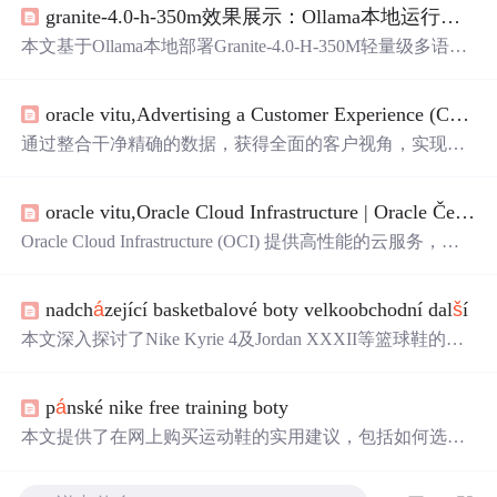
granite-4.0-h-350m效果展示：Ollama本地运行
捷克
本文基于Ollama本地部署Granite-4.0-H-350M轻量级多语言
模型，系统评测其在
捷克语
技术文档问答任务中的实际表
现。涵盖基础概念理解、复杂技术问题求解及代码解析三
oracle vitu,Advertising a Customer Experience (CX) | Oracle Česk
类典型场景，验证其语言理解准确性、技术深度与响应效
率；模型支持17种语言（含
捷克语
），内存占用约350M
通过整合干净精确的数据，获得全面的客户视角，实现更
B，平均响应1.5–3秒，适用于离线、边缘及资源受限环境
智能的规划和预测，提高销售额。利用Oracle Marketing提
下的开发者辅助与多语言文档处理。
供的最佳云应用，创建并管理个性化的B2B客户体验，跨
oracle vitu,Oracle Cloud Infrastructure | Oracle Česk
á
R
渠道统一视图。实时响应客户需求，提供创新服务，增强
客户关系，提高客户满意度，打造竞争性的高价值客户体
Oracle Cloud Infrastructure (OCI) 提供高性能的云服务，包
验。
括弹性计算、存储、数据库和安全服务。它专为运行关键
业务应用而设计，支持实时扩展，并结合了Oracle的自治
nadch
á
zející basketbalové boty velkoobchodní dal
š
í
数据库服务，确保高效率和安全性。 OCI 提供免费试用
层，让客户可以体验各项服务。此外，Oracle Database 21c
本文深入探讨了Nike Kyrie 4及Jordan XXXII等篮球鞋的性
引入了超过200项创新，简化了数据库应用程序的开发。 O
能特点，对比不同品牌如Adidas Pro Bounce 2018的优劣，
CI 还提供简单且成本效益高的方式将传统On-Premises应用
特别关注了Zoom Air气垫技术和Herringbo
ne
纹路对抓地力
迁移到云端，如 Autonomous Database 和 Dedicated Region
p
á
nské nike free training boty
的影响，以及对球员在快速运动中保护作用的评价。
Cloud@Customer 解决方案。通过 Oracle Cloud，企业能够
本文提供了在网上购买运动鞋的实用建议，包括如何选择
实现数字化转型，提高运营效率并降低成本。
合适的尺码，寻找优惠价格，以及利用忠诚度应用程序等
策略，帮助消费者做出更明智的购物决策。