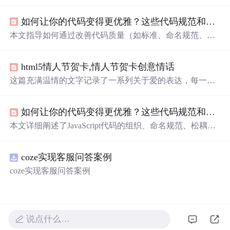
与童真、幸福瞬间、情感期待、失去与珍惜、独特关系的
细腻洞察。从生活琐碎到深刻情感，这些文字仿佛直接戳
如何让你的代码变得更优雅？这些代码规范和技巧必须知道（进阶必备，建议收藏）
中读者的心事。
本文指导如何通过改善代码质量（如标准、命名规范、松
耦合等）、函数和循环优化，以及JavaScript性能提升技
巧，来成为优秀程序员。实例详解和实用建议助你晋升之
html5情人节贺卡,情人节贺卡创意情话
路。
这篇充满温情的文字记录了一系列关于爱的表达，每一句
话都承载着深情厚意，从平凡生活中的点滴到对未来无限
美好的憧憬，表达了对爱人坚定不移的情感。
如何让你的代码变得更优雅？这些代码规范和技巧必须知道（进阶必备，建议收藏）_总感觉自己的代码没有别人的优雅
本文详细阐述了JavaScript代码的组织、命名规范、松耦
合、高复用、函数优化和条件优化等编码规范，旨在提升
代码质量和可维护性。
coze实现客服问答案例
coze实现客服问答案例
说点什么…