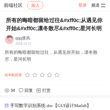
前端社区
登录
频道
加入
帖子详情
社区
前端社区
感慨
所有的晦暗都留给过往&#xff0c;从遇见你
开始&#xff0c;凛冬散尽&#xff0c;星河长明
qqq逐风
2024-12-11
所有的晦暗都留给过往，从遇见你开始，凛冬散
尽，星河长明
给本帖投票
34
回复
打赏
手写数字识别系统.doc【GUI设计Matlab】