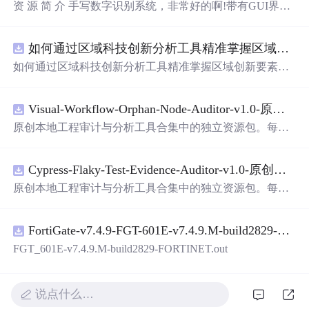
资 源 简 介 手写数字识别系统，非常好的啊!带有GUI界
面，使用方便! 详 情 说 明 用这个手写数字识别系统，你可
以轻松地识别手写数字。这个系统不仅功能强大，而且还
如何通过区域科技创新分析工具精准掌握区域创新要素分布与产业链融合现状？.docx
带有直观的图形用户界面（GUI），非常容易使用。你只
需要将手写数字输入系统，它将立即给出准确的识别结
如何通过区域科技创新分析工具精准掌握区域创新要素分
果。这个系统可以在各种场景中使用，无论是学校、工作
布与产业链融合现状？
还是日常生活，都能为你提供快速和准确的识别服务。它
是一个非常方便和实用的工具，你一定会喜欢它的！
Visual-Workflow-Orphan-Node-Auditor-v1.0-原创源码与文档.zip
原创本地工程审计与分析工具合集中的独立资源包。每个
ZIP包含完整源码、3项自动化测试、可复现合成示例、离
线HTML、JSON与SVG报告、1080×720真实运行效果图、
Cypress-Flaky-Test-Evidence-Auditor-v1.0-原创源码与文档.zip
README、运行说明、功能清单、MIT License及原创与授
权声明。解压后进入project目录，执行npm test验证算法，
原创本地工程审计与分析工具合集中的独立资源包。每个
执行npm run report生成报告，也可通过本地静态服务器打
ZIP包含完整源码、3项自动化测试、可复现合成示例、离
开网页。运行时零第三方依赖，不包含热点产品或开源项
线HTML、JSON与SVG报告、1080×720真实运行效果图、
目源码、Logo、官方截图、论文、生产日志或其他受限素
FortiGate-v7.4.9-FGT-601E-v7.4.9.M-build2829-FORTINET.out
README、运行说明、功能清单、MIT License及原创与授
材。适合前端开发、AI应用工程、测试审计和课程实践。
权声明。解压后进入project目录，执行npm test验证算法，
FGT_601E-v7.4.9.M-build2829-FORTINET.out
执行npm run report生成报告，也可通过本地静态服务器打
开网页。运行时零第三方依赖，不包含热点产品或开源项
目源码、Logo、官方截图、论文、生产日志或其他受限素
说点什么…
材。适合前端开发、AI应用工程、测试审计和课程实践。