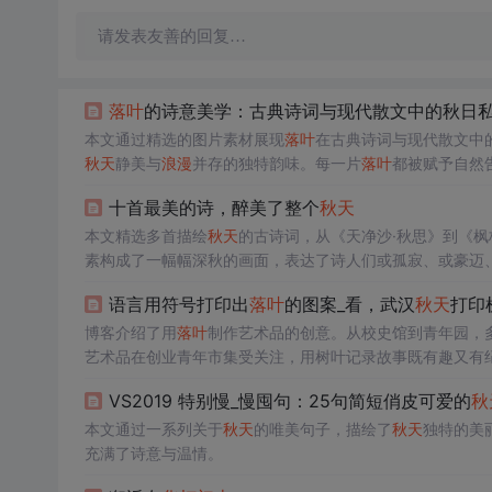
请发表友善的回复…
落叶
的诗意美学：古典诗词与现代散文中的秋日
本文通过精选的图片素材展现
落叶
在古典诗词与现代散文中
秋天
静美与
浪漫
并存的独特韵味。每一片
落叶
都被赋予自然
十首最美的诗，醉美了整个
秋天
本文精选多首描绘
秋天
的古诗词，从《天净沙·秋思》到《
素构成了一幅幅深秋的画面，表达了诗人们或孤寂、或豪迈
心境。
语言用符号打印出
落叶
的图案_看，武汉
秋天
打印
博客介绍了用
落叶
制作艺术品的创意。从校史馆到青年园，
艺术品在创业青年市集受关注，用树叶记录故事既有趣又有
VS2019 特别慢_慢囤句：25句简短俏皮可爱的
秋
本文通过一系列关于
秋天
的唯美句子，描绘了
秋天
独特的美
充满了诗意与温情。