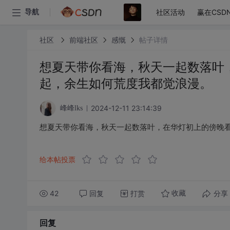
社区活动
赢在CSD
导航
社区
前端社区
感慨
帖子详情
想夏天带你看海，秋天一起数落叶
起，余生如何荒度我都觉浪漫。
2024-12-11 23:14:39
峰峰lks
想夏天带你看海，秋天一起数落叶，在华灯初上的傍晚
给本帖投票
42
回复
打赏
分享
收藏
回复