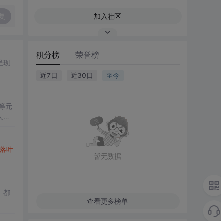
复
加入社区
积分榜
荣誉榜
呈现
近7日
近30日
至今
等元
人的
落叶
暂无数据
，都
查看更多榜单