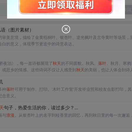
发表回
私语（图片素材）
的审美意境，描绘了金黄梧桐叶、银杏叶、逆光枫叶及古寺黄叶等场景，
告白的意义，体现季节更迭中的诗意表达。
枫桥夜泊》，每一首诗都展现了
秋天
的不同面貌。秋风、
落叶
、秋月、寒鸦
、或思乡的情感。这些诗词不仅让人感受到
秋天
的美丽，也让人体会到诗
机
多种
落叶
可用于制作、打印。‘木叶工作室’开发毕业照和校友合影打印，其
纪念意义。
天
句子，热爱生活的你，读过多少？...
丽与
浪漫
。从银杏叶上的名字到桂香里的回忆，再到秋日里的每一次邂逅