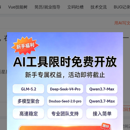
N
Vue技能树
简历/就业指导
立码吐槽
技术交流
BUG记
用AI写
，在华灯初上的傍晚看星星眨眼，是和你一
看星星眨眼，是和你一起，余生如何荒度我都觉浪漫。
转发到动态
举报
写回
切换为时间