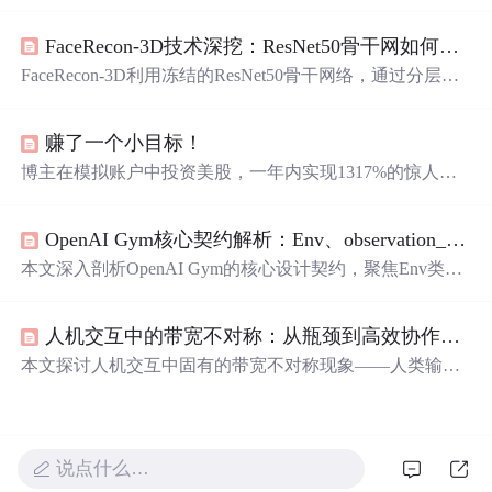
高的薪水但公司前景不明；二是接受新公司的offer，虽然
薪水较低但公司发展潜力大且
符合
个人兴趣。
FaceRecon-3D技术深挖：ResNet50骨干网如何编码2D→3D的几何先验
FaceRecon-3D利用冻结的ResNet50骨干网络，通过分层特
征提取与轻量回归头联合建模，将单张2D人脸图像映射为
符合
3DMM规范的形状、表情及纹理系数。系统融合高精
赚了一个小目标！
度扫描数据监督与3DMM正则化损失，使模型习得人脸三
维结构约束；输出1024×1024 UV纹理图作为可验证的3D理
博主在模拟账户中投资美股，一年内实现1317%的惊人收
解凭证，并支持游戏、影视、医美等工业级应用。
益。主要投资包括特斯拉、京东、哔哩哔哩及苹果，其中
特斯拉涨幅高达1615%。文章分析了选择这些股票的原
OpenAI Gym核心契约解析：Env、observation_space与action_space设计原理
因。
本文深入剖析OpenAI Gym的核心设计契约，聚焦Env类、
observation_space与action_space三大接口的运行时约束与工
程意义。强调其非框架本质——实为环境与算法间的宪法
人机交互中的带宽不对称：从瓶颈到高效协作的关键
性协议；详解状态机生命周期（reset/step/close）、空间声
明对网络结构的前置约束，以及用gym.make和gym.envs.reg
本文探讨人机交互中固有的带宽不对称现象——人类输入
istration注册自定义环境的规范流程。结合MountainCarPlus
带宽低但意图丰富，AI输出带宽高但依赖信号质量。核心
实例与常见错误（如观测越界、动作索引越界、done后误
观点是：非对称性并非缺陷，而是分工优化的基础。文章
调step），揭示契约违规的深层原因与防御性编码实践。
系统阐述了意图驱动、迭代优化、认知杠杆等关键策略，
指出过度工程化提示词、忽视AI能力边界、缺乏验证机制
说点什么…
三大误区，并提出分层交互体系、反馈闭环、AI输出整合