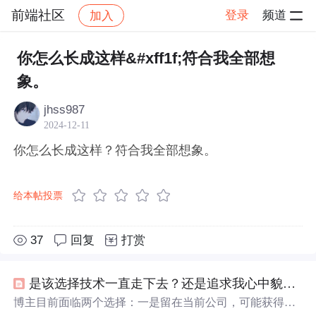
前端社区
登录
频道
加入
帖子详情
社区
前端社区
感慨
你怎么长成这样&#xff1f;符合我全部想
象。
jhss987
2024-12-11
你怎么长成这样？符合我全部想象。
给本帖投票
37
回复
打赏
是该选择技术一直走下去？还是追求我心中貌似的销售..
博主目前面临两个选择：一是留在当前公司，可能获得较