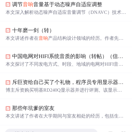
调节
音响
音量基于动态噪声自适应调整
本文深入解析动态噪声自适应音量调节（DNAVC）技术，
介绍其通过麦克风感知环境、回声消除、DSP处理与心理
声学模型，实现
音响
音量的智能调节。系统结合AEC、AG
十年磨一剑（转）
C和动态EQ等算法，解决车载、家居及会议场景下的听感
难题，提升语音可懂度与用户体验。
本文讲述作者在
音响
产品结构设计领域的经历。作者先掌
握基础理论，后在工厂从事审查图纸、编写流程等工作，
因表现出色调入设计所。成功设计8400、熊猫2200等产
中国电网对HIFI系统音质的影响（转帖）（信不信由你！）
品，还研究塑料零件连接技术，发表论文集，强调工程师
应会
做
、会写、会讲。
本文探讨了不同发电方式、时段、地域的电网对HIFI音质
的显著影响，如火电偏暖、水电偏冷但解析力高，以及电
网时段对音色的变化，提出玩
音响
最终是在玩电网的独特
斥巨资给自己买了个礼物，程序员专用显示器真香
观点。
博主斥资购买明基RD240Q显示器并进行评测。该显示器1
6:10屏比适合编程，可90°旋转，完美适配mac。它有莱茵
认证不闪屏和低蓝光技术，减少反光、保护眼睛。编程模
那些年坑爹的室友
式让代码更易识别，还自带
音响
。此外，有猫头鹰模式，
可自动切换，还配备软件方便操作。
本文讲述了作者在大学期间与室友相处的经历，包括生活
习惯的不同、夜间的噪音干扰等问题，并分享了一些应对
策略。