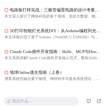
焦三大核心技术组件：Plank——轻量高定制Dock栏，支持
毛玻璃效果、自动隐藏与图标弹性缩放；Fantascene动态壁
电路板打样实战：三极管偏置电路的设计考量与稳定性优化
纸（AppImage版）——兼容性强、低资源占用的视频/Shad
er壁纸解决方案；indicator-sysmonitor——状态栏系统监控
本文深入探讨了网络科技的多个领域，包括大数据、物联
插件，支持CPU、内存、网络等实时指标自定义显示。同
网、网络安全、网络加密、电子投票和生物识别技术。文
时涵盖开机自启动配置与常见故障排查。
章分析了每个领域的核心技术和应用场景，并探讨了它们
3D打印智能灯光系统DIY：从Arduino编程到光影艺术
之间的相互关联和未来发展趋势。同时，指出了网络科技
发展带来的隐私保护、安全漏洞等挑战，并提出了相应的
本文详细介绍了基于Arduino（NodeMCU ESP8266）与WS
对策。
2812B可寻址LED灯带构建的3D打印智能灯光系统。涵盖3
D灯罩建模与打印工艺、硬件电路设计（含电源选型、电
Claude Code插件开发指南：Skills、MCP与Hooks协同实战
容/电阻保护、共地接线）、FastLED库编程实现彩虹/海浪
等动态效果，以及Wi-Fi远程控制方案。重点强调系统架构
本文系统讲解Claude Code插件开发核心范式，聚焦Skills
三层划分（结构层、控制层、执行层）及稳定性关键措
（意图理解与策略生成）、MCP Server（标准化AI服务接
施，如末端补电、信号限流电阻和电源余量设计。
入）和Hooks（事件驱动的确定性执行）三者的本质分工
地球Online逃生指南（上卷）
与协同机制。重点剖析Token开销对组件选型的决定性影
响，强调Skills按需加载优势与MCP工具定义的上下文成
博客系统性融合量子物理、神经科学与复杂系统理论，构
本，并通过真实生产事故复盘Hooks的触发时机与作用域
建以‘空性’为内核的认知解构框架。重点阐述预测编码机
设计原则。涵盖插件骨架构建、manifest.yml与skill.md编写
制如何生成主观幻觉，揭示身份叙事的社会基因建构本
规范、本地测试流程及project/user作用域实践策略。
质；提出‘无我布施’作为分布式网络的非对称负熵干预，
建立基于觉知训练的流动生存范式，并用数学模型（如痛
说点什么…
苦负熵公式、自由度流体方程）量化意识自由。全文贯穿