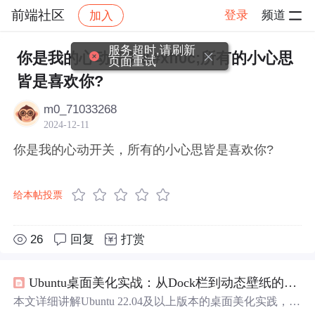
前端社区
登录
频道
加入
帖子详情
社区
前端社区
感慨
服务超时,请刷新
你是我的心动开关&#xff0c;所有的小心思
页面重试
皆是喜欢你?
m0_71033268
2024-12-11
你是我的心动开关，所有的小心思皆是喜欢你?
给本帖投票
26
回复
打赏
Ubuntu桌面美化实战：从Dock栏到动态壁纸的全方位升级
本文详细讲解Ubuntu 22.04及以上版本的桌面美化实践，聚