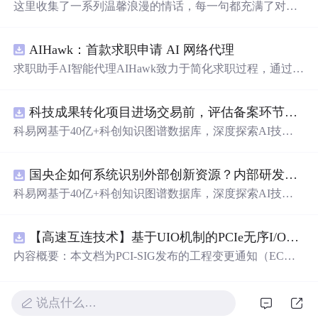
这里收集了一系列温馨浪漫的情话，每一句都充满了对爱
的细腻描绘，从月光到星光，从微笑到眼神，每一刻的感
动都被精心记录下来。
AIHawk：首款求职申请 AI 网络代理
求职助手AI智能代理AIHawk致力于简化求职过程，通过自
动化职位申请流程。借助人工智能，它能够帮助用户以定
制化的方式申请多个职位。
科技成果转化项目进场交易前，评估备案环节需要准备哪些材料？.docx
科易网基于40亿+科创知识图谱数据库，深度探索AI技术
在技术转移、成果转化、技术经纪、知识产权、产业创
新、科技招商等垂直领域的多样化应用场景，研究科技创
国央企如何系统识别外部创新资源？内部研发体系完善，但对外部高校、中小科技企业技术能力缺乏动态认知。.docx
新领域的AI+数智化解决方案，推动科技创新与产业创新
智能化发展。
科易网基于40亿+科创知识图谱数据库，深度探索AI技术
在技术转移、成果转化、技术经纪、知识产权、产业创
新、科技招商等垂直领域的多样化应用场景，研究科技创
【高速互连技术】基于UIO机制的PCIe无序I/O扩展：多路径架构下内存请求的高性能传输与排序控制方案设计
新领域的AI+数智化解决方案，推动科技创新与产业创新
智能化发展。
内容概要：本文档为PCI-SIG发布的工程变更通知（EC
N），介绍了名为“无序输入/输出（Unordered I/O, UIO）”
的新功能，旨在解决传统PCI/PCIe架构中严格的顺序传输
规则对多路径拓扑和高性能IO系统的限制。UIO基于Flit模
说点什么…
式，定义了一套新的TLP（事务层包）类型和规则，允许