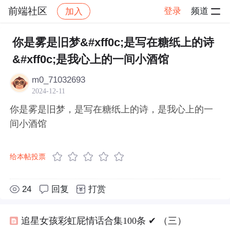
前端社区
登录
频道
加入
帖子详情
社区
前端社区
感慨
你是雾是旧梦&#xff0c;是写在糖纸上的诗
&#xff0c;是我心上的一间小酒馆
m0_71032693
2024-12-11
你是雾是旧梦，是写在糖纸上的诗，是我心上的一
间小酒馆
给本帖投票
24
回复
打赏
追星女孩彩虹屁情话合集100条 ✔︎ （三）