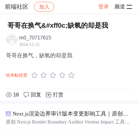
前端社区
登录
频道
加入
帖子详情
社区
前端社区
感慨
哥哥在换气&#xff0c;缺氧的却是我
m0_70717615
2024-12-12
哥哥在换气，缺氧的却是我
给本帖投票
18
回复
打赏
Next.js渲染边界审计版本变更影响工具｜原创源码+测试+离线报告
原创 Next.js Render Boundary Auditor Version Impact 工具，
围绕“建立服务端组件、客户端组件、数据获取、缓存和交
互边界图，识别错误跨界依赖”的结果，对比两个版本的输