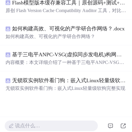
Flash模型版本缓存兼容工具｜原创源码+测试+离线报告
入约定、规则参数、结果结构和风险项，识别变更影响。
压缩包包含完整源码、3 项自动化测试、可复现合成示
原创 Flash Version Cache Compatibility Auditor 工具，对比两
例、离线 HTML/JSON/SVG 报告、1080×720 真实运行效
个Flash模型版本的前缀规范、缓存键、Tokenizer、命中率
果图、README、运行说明、功能清单、MIT License 及
和重建成本。压缩包包含完整源码、3 项自动化测试、可
原创与授权声明。运行时零第三方依赖，不包含热点产品
如何构建高效、可视化的产学研合作网络？.docx
复现合成示例、离线 HTML/JSON/SVG 报告、1080×720
或开源项目源码、Logo、官方截图、论文、生产日志或其
真实运行效果图、README、运行说明、功能清单、MIT
如何构建高效、可视化的产学研合作网络？
他受限素材。
License 及原创与授权声明。运行时零第三方依赖，不包含
热点产品或开源项目源码、Logo、官方截图、论文、生产
日志或其他受限素材。
基于三电平ANPC-VSG(虚拟同步发电机)构网型逆变器控制+双闭环+中点电位平衡控制
内容概要：本文详细介绍了一种基于三电平ANPC-VSG
（虚拟同步发电机）构网型逆变器的复合控制策略，聚焦
于双闭环控制与中点电位平衡控制的实现，适用于光伏储
无锁双实例软件看门狗：嵌入式Linux轻量级软狗完整实现
能系统并网的Simulink仿真模型。该模型为未发表的原创研
究成果，涵盖了逆变器在并网过程中的动态响应、稳定性
无锁双实例软件看门狗：嵌入式Linux轻量级软狗完整实现
控制以及中点电位的有效调节，旨在提升新能源并网系统
的稳定性与电能质量。文中还探讨了多种相关控制技术，
如DPWMA调制、正负序分离控制、前馈控制等，充分展
现了该系统在复杂电网环境下的适应性与先进性。; 适合人
群：面向具备电力电子、新能源并网或自动控制理论基础
的科研人员与工程技术人员，特别适合从事光伏储能、虚
说点什么…
拟同步机、三电平逆变器等相关课题研究的研究生、高校