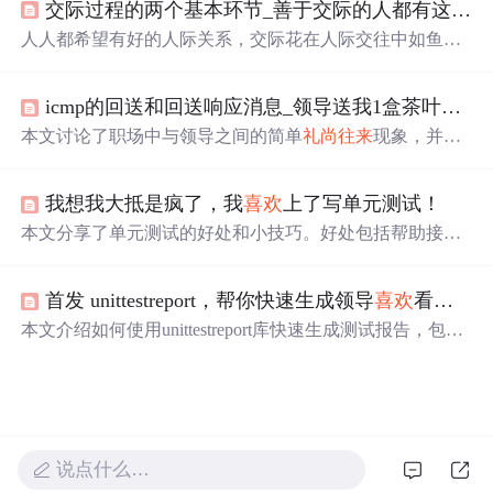
交际过程的两个基本环节_善于交际的人都有这几种特征
官方处理方案强调反向扫描、发送警告和公开曝光黑客行
为，以提高网站安全。
人人都希望有好的人际关系，交际花在人际交往中如鱼得
水，他们有这些特征：不说抱怨的话，积极乐观；不占别
人便宜，
礼尚往来
；懂得将心比心；不揭人短；不说别人
icmp的回送和回送响应消息_领导送我1盒茶叶，我悟出了3点道理，可能还有一群人不明白...
闲话。具备这些特征，朋友会越来越多。
本文讨论了职场中与领导之间的简单
礼尚往来
现象，并给
出了如何恰当回应领导赠送茶叶的例子，强调了这种互动
对于个人成长的重要性。
‍我想我大抵是疯了，我
喜欢
上了写单元测试！
本文分享了单元测试的好处和小技巧。好处包括帮助接手
项目者了解流程、降低代码出错概率、不影响数据库数
据。小技巧有抽象测试类、用H2代替MySQL、使用embed
首发 unittestreport，帮你快速生成领导
喜欢
看的自动化测试报告
ded - redis库、用Mockito mock数据、不启动Spring容器进行
测试等，还提供了软件测试面试文档。
本文介绍如何使用unittestreport库快速生成测试报告，包括
安装步骤、使用案例、参数解析，以及与BeautifulReport和
HTMLTestRunnerNew的整合。适合自动化测试进阶者参
考。
说点什么…