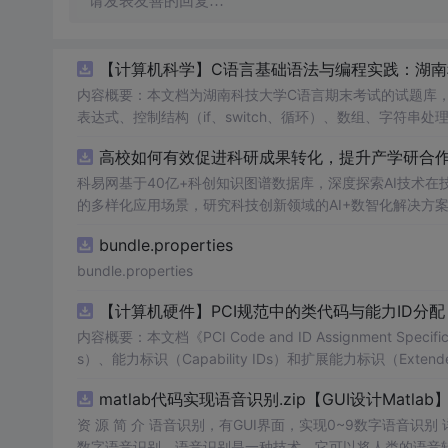
请发表友善的回复…
【计算机科学】C语言基础语法与编程实践：湖
内容概要：本文档为湖南科技大学C语言期末考试的试题库
表达式、控制结构（if、switch、循环）、数组、字符
正确答案，旨在帮助学生巩固C语言语法和程序逻辑理解，提升编程实践能力。; 适合人群：适用于高
高校如何有效促进科研成果转化，提升产学研合作效
程的学生，特别是准备期末考试或需要强化基础知识的初学者。; 使用场景及目标：①用于考前复习，检验对C语言核心概念的
②辅助教师出题或课堂教学练习；③通过反复练习提高编程思维与代码逻辑分析能力。; 阅
科易网基于40亿+科创知识图谱数据库，深度探索AI技术
重点关注易错题和涉及复杂逻辑控制的题目，理解每道题背
的多样化应用场景，研究科技创新领域的AI+数智化解决方
bundle.properties
bundle.properties
【计算机硬件】PCI规范中的类代码与能力ID分
内容概要：本文档《PCI Code and ID Assignment Specif
s）、能力标识（Capability IDs）和扩展能力标识（Exte
包括存储控制器、网络控制器、显示设备、输入设备等，并为每种设
matlab代码实现语音识别.zip【GUI设计Matlab
资 源 简 介 语音识别，有GUI界面，实现0~9数字语音识
数字语音识别。语音识别是一种技术，它可以将人类的语音