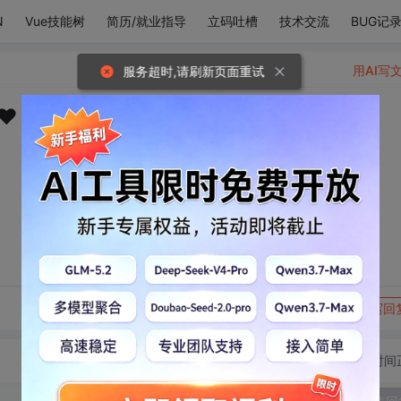
N
Vue技能树
简历/就业指导
立码吐槽
技术交流
BUG记
用AI写
服务超时,请刷新页面重试
️
转发到动态
举报
写回
切换为时间