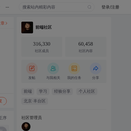
...
录
登录/注册
文章
前端社区
316,330
60,458
社区成员
社区内容
发帖
与我相关
我的任务
分享
前端
学习
经验分享
个人社区
复
北京·丰台区
社区管理员
正序