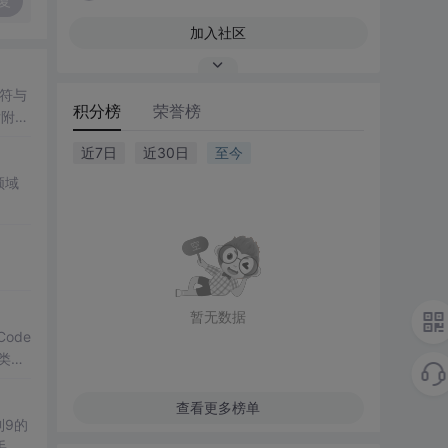
复
加入社区
符与
积分榜
荣誉榜
后附有
近7日
近30日
至今
领域
暂无数据
Code
分类，
查看更多榜单
到9的
手、