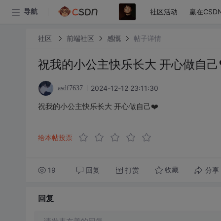
社区活动
赢在CSD
导航
社区
前端社区
感慨
帖子详情
祝我的小公主快乐长大 开心做自己❤
2024-12-12 23:11:30
asdf7637
祝我的小公主快乐长大 开心做自己❤️
给本帖投票
19
回复
打赏
分享
收藏
回复