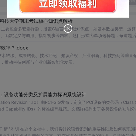
发表回
南科技大学期末考试核心知识点解析
，主要包含多套选择题，涵盖C语言的基础知识点，如基本数据类型、运算
串处理、函数定义与调用、指针初步等内容。题目形式为单项选择题，每道题
等院校计算机相关专业学习C语言课
率？.docx
掌握程度；
读建议：建议结合教材和上机实践进行练习，
在技术转移、成果转化、技术经纪、知识产权、产业创新、科技招商等垂直
后的程序执行流程，以达到真正掌握语言特性的目的。
案，推动科技创新与产业创新智能化发展。
配：设备功能分类及扩展能力标识系统设计
ication Revision 1.10》由PCI-SIG发布，定义了PCI设备的类代码（Class 
nded Capability IDs）的标准编码规范。文档详细列出了各类设备的功能
备类型分配唯一的Base Class、Sub-C
】
别 详 情 说 明 在这个文档中，我们将讨论语音识别的重要性以及如何实现0
转换为计算机可以理解的文本。它在许多领域有广泛的应用，包括语音助