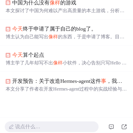
中国为什么没有
像样
的游戏
识的深入理解；再者，详述编程项目经验，体现编程能
力；然后，利用剩余时间参与科研和竞赛，增加经历；此
本文探讨了中国为何难以产出高质量的本土游戏，分析了
外，主动联系导师套磁，展现热情与积极性；最后，硬实
技术、资金等层面的原因，并反思了行业浮躁的心态及文
力始终是关键，不断提升自我。希望每位保研同学都能成
化背景对游戏创作的影响。
功上岸心仪院校。
今天
终于申请了属于自己的blog了。
博主认为自己能写出
像样
的东西，于是申请了博客。目前
正在努力编写3ds max的导出插件，完成后将分享编写过程
和心得。
今天
算个起点
博主学了几年却写不出
像样
小软件，决心告别只写Hello W
orld的阶段，将学习C++并掌握VC作为当前首要目标。
开发预告：关于改造Hermes-agent这件
事
，我
想
说
本文分享了作者在开发Hermes-agent过程中的实战经验与深
刻反思。通过30亿token的沉没成本，作者总结了开源智能
体框架从"可能性"到"产品"的巨大鸿沟，提出了"不嵌入源
代码"的冗余设计原则。针对Minimax的"自信幻觉"问题，
作者构建了QMD知识库作为硬约束，并设计了RalphLoop
+费曼验证的自主循环体来确保执行可靠性。文章最重要的
说点什么…
洞见在于：当AI能完成90%编码工作后，开发者的核心价
值将转向流程设计与验证标准制