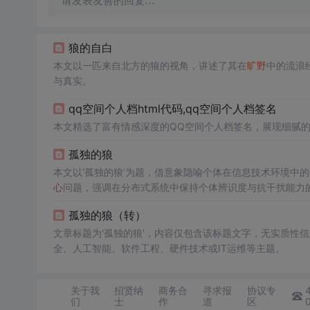
请发表友善的回复…
狼的自白
本文以一匹来自北方的狼的视角，讲述了其在
旷野
中的流浪
与真实。
qq空间个人档html代码,qq空间个人档签名
本文精选了富有情感深度的QQ空间个人档签名，展现细腻
孤独的狼
本文以‘孤独的狼’为题，借意象隐喻个体在信息技术环境中
心
问题，强调在分布式系统中保持个体辨识度与抗干扰能力
孤独的狼（转）
文章标题为'孤独的狼'，内容仅包含该标题文字，无实质性
全、人工智能、软件工程、硬件技术或IT运维等主题。
关于我
招贤纳
商务合
寻求报
协议专
们
士
作
道
区