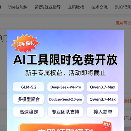
N
Vue技能树
简历/就业指导
立码吐槽
技术交流
BUG记
用AI写
到了天空。
转发到动态
举报
写回
切换为时间