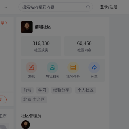
...
录
登录/注册
文章
前端社区
316,330
60,458
社区成员
社区内容
发帖
与我相关
我的任务
分享
前端
学习
经验分享
个人社区
复
北京·丰台区
社区管理员
正序