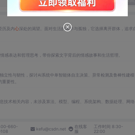
发表回
经历及内
心
深处的渴望。面对生活的艰辛与孤独，它选择离开群体，追求
的情感表达和哲理思考，带你探索文字背后的情感故事和生活哲理。
的独立性与韧性，探讨AI系统中单智能体自主决策、异常检测及鲁棒性建模
的重要性。
信息技术相关内容，未涉及算法、模型、编程、系统架构、数据处理、网络
400-660-
在线客
工作时间 8:30-
kefu@csdn.net
0108
服
22:00