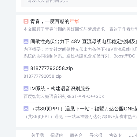
请发表友善的回复…
青春，一度百感的
年华
本文回顾了青春时期的美好回忆与梦想追求，表达了作者对
间歇性光伏出力下 48V 直流母线电压稳定控制及
内容概要：本文针对间歇性光伏出力条件下48V直流母线电
系统的协同控制体系。通过构建包含光伏阵列、Boost型DC
光伏最大功率点跟踪（MPPT）技术和储能系统的双向功率
818777792058.zip
压外环与电流内环双闭环控制策略，确保在光照强度波动、负载
模型，验证了控制策略在多种扰动场景下的有效性与鲁棒性，显
818777792058.zip
人群：具备电力电子、自动控制与新能源系统基础知识的电
IM系统 - 构建语音识别服务
与仿真的工程技术人员。; 使用场景及目标：①用于教学与科研中离网型光伏直流微网系统的建模与仿真分析；②指导实际工程中48V直
流微网的电压稳定控制与储能协调管理方案设计；③为新能源微
百度智能云短语音识别REST-API-C++SDK
议：建议结合Simulink仿真模型同步学习，重点关注M
（共89页PPT）遇见下一站幸福暨万达公园ONE
在不同扰动工况下的响应特性与控制逻辑设计原理。
（共89页PPT）遇见下一站幸福暨万达公园ONE某省市热气
关于我
招贤纳
商务合
寻求报
协议专