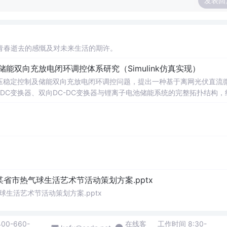
发表回
青春逝去的感慨及对未来生活的期许。
储能双向充放电闭环调控体系研究（Simulink仿真实现）
压稳定控制及储能双向充放电闭环调控问题，提出一种基于离网光伏直流
-DC变换器、双向DC-DC变换器与锂离子电池储能系统的完整拓扑结构，
调节能力，实现对功率供需失衡的有效抑制。系统采用分层控制架构，集
突变等动态工况下维持母线电压稳定。在Simulink环境中搭建全系统
著提升了微网在无外部电网支撑下的自主运行能力和电能质量水平。; 适
气工程及相关专业研究生、科研人员，以及从事光伏储能系统、直流微网
网中的能量管理与动态响应优化提供理论支持与仿真验证平台。; 阅读建
PPT控制算法、储能双向变换器的双闭环控制结构及其参数整定方法，深入理
某省市热气球生活艺术节活动策划方案.pptx
球生活艺术节活动策划方案.pptx
400-660-
在线客
工作时间 8:30-