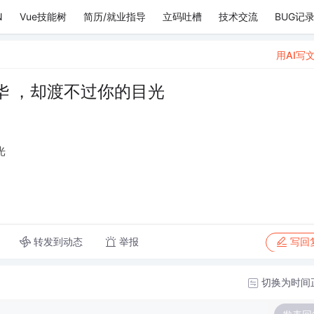
N
Vue技能树
简历/就业指导
立码吐槽
技术交流
BUG记
用AI写
华 ，却渡不过你的目光
光
转发到动态
举报
写回
切换为时间