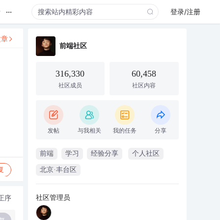
...
录
登录/注册
文章
前端社区
316,330
60,458
社区成员
社区内容
发帖
与我相关
我的任务
分享
前端
学习
经验分享
个人社区
复
北京·丰台区
社区管理员
正序