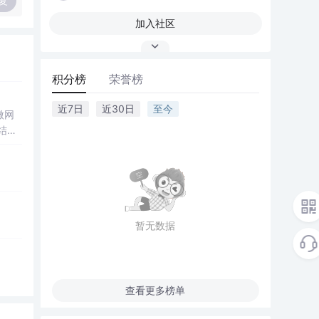
复
加入社区
积分榜
荣誉榜
近7日
近30日
至今
微网
结合
成电
仿真
合
设计
暂无数据
解系统
查看更多榜单