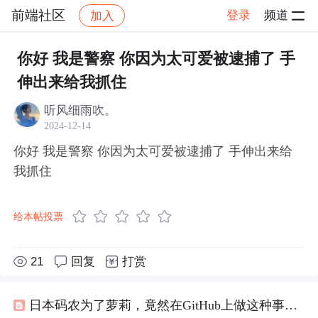
前端社区
登录
频道
加入
帖子详情
社区
前端社区
感慨
你好 我是警察 你因为太可爱被逮捕了 手
伸出来给我抓住 ​​​
听风细雨吹。
2024-12-14
你好 我是警察 你因为太可爱被逮捕了 手伸出来给
我抓住 ​​​
给本帖投票
21
回复
打赏
日本码农为了萝莉，竟然在GitHub上做这种事，“
警