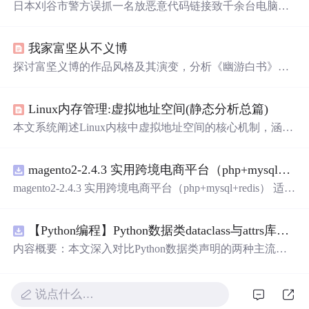
日本刈谷市警方误抓一名放恶意代码链接致千余台电脑系
统崩溃的13岁女孩，后发现她的代码只是恶作剧。警方又
抓两人，均非代码编写者。主流浏览器对无限弹窗有处理
我家富坚从不义博
方案。此事引发网友质疑，有开发者在GitHub发起挑衅项
目。
探讨富坚义博的作品风格及其演变，分析《幽游白书》与
《HUNTERXHUNTER》中角色设定及故事结构，揭示作
者对于善恶观念的独特见解。
Linux内存管理:虚拟地址空间(静态分析总篇)
本文系统阐述Linux内核中虚拟地址空间的核心机制，涵盖
mm_struct和vm_area_struct等关键结构体、页表映射原理、
伙伴系统内存管理，以及ELF文件静态加载过程中的地址
magento2-2.4.3 实用跨境电商平台（php+mysql+redis）
重定位、同余定理与VMA初始化。重点解析虚拟地址到物
理地址的转换流程、进程隔离性保障、外碎片优化机制，
magento2-2.4.3 实用跨境电商平台（php+mysql+redis） 适用
以及编译链接阶段符号表与重定位表的作用。
初创跨境电商业务，有齐全的插件，包好用的
【Python编程】Python数据类dataclass与attrs库对比
内容概要：本文深入对比Python数据类声明的两种主流方
案，重点分析dataclasses模块（PEP 557）与attrs第三方库在
功能覆盖、性能开销、扩展生态上的差异。文章从样板代
码（boilerplate）消除出发，详解@dataclass装饰器的frozen/
说点什么…
unsafe_hash/order/slot参数语义、field()函数的默认值工厂与