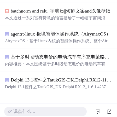
句都充满了对美好生活的向往和对爱情的细腻描绘，从月
光下的轻声细语到星空下的深情凝视，每一句话都如同一
batchnorm and relu_宇航员||短剧文案and头像壁纸
首小诗，让人沉醉。
本文通过一系列富有诗意的语言描绘了一幅幅宇宙间浪漫
唯美的画面，从行星间的日常趣事到微观粒子间的情感联
系，展现了作者对宇宙无限想象及对生命意义的独特见
agentrt-linux 极境智能体操作系统（AirymaxOS）
解。
AirymaxOS：基于Liunx内核的智能体操作系统。整个Airy
maxOS采用微内核思想
进
行构建，和AirymaxRT属于不同
层级，AirymaxRT可以基于AirymaxOS运行，效率更高，速
基于多时段动态电价的电动汽车有序充电策略优化（Matlab代码实现）
度更快，运行更稳定。
内容概要：本文围绕基于多时段动态电价的电动汽车有序
充电策略优化展开研究，提出一种结合动态电价机制的充
电调度方法，旨在通过优化充电行为缓解电网负荷压力并
Delphi 13.1控件之TatukGIS-DK.Delphi.RX12-116.1.42371.exe.zip
降低用户充电成本。文中系统设计了多时段电价模型，深
入分析其对电动汽车充电需求的引导机制，构建了兼顾经
Delphi 13.1控件之TatukGIS_DK.Delphi.RX12_116.1.42371.e
济性与电网友好性的优化调度模型，并基于Matlab平台
进
xe.zip
行算法实现与仿真验证。通过对比多种场景下的充电负荷
曲线，验证了该策略在削峰填谷、提升可再生能源消纳能
力以及实现电网与用户双赢方面的有效性。研究
进
一步考
说点什么…
虑了用户响应行为的不确定性，增强了模型在实际应用中