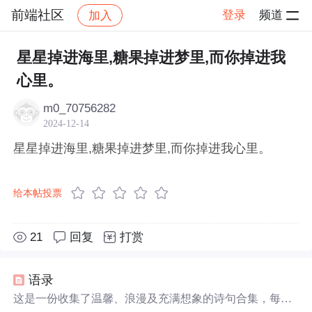
前端社区
登录
频道
加入
帖子详情
社区
前端社区
感慨
星星掉进海里,糖果掉进梦里,而你掉进我
心里。
m0_70756282
2024-12-14
星星掉进海里,糖果掉进梦里,而你掉进我心里。
给本帖投票
21
回复
打赏
语录
这是一份收集了温馨、浪漫及充满想象的诗句合集，每一