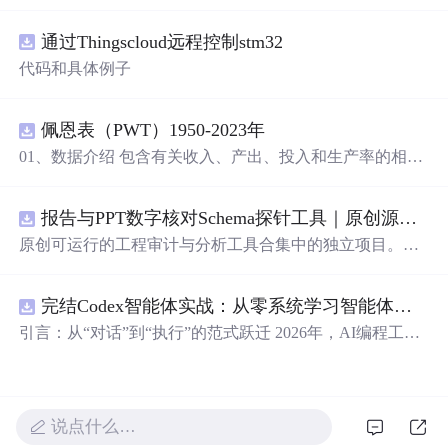
压缩桌面工具源码，基于 Qt5/C++ 从零开发，专为初学者
设计，分步实现图片批量处理全套功能。工具支持多选单
通过Thingscloud远程控制stm32
张图片、直接读取整个文件夹内所有 JPG/PNG 图像，可自
定义输出图片分辨率、调节 JPG0~100 区间压缩质量，自
代码和具体例子
带锁定宽高比防拉伸变形功能；批量处理完成后自动统计
每张图片压缩前后文件体积，计算整体压缩缩小比例，直
观展示压缩效果。 适用人群 Qt/C++ 零基础初学者，学习
佩恩表（PWT）1950-2023年
QImage 图像绘图、文件目录遍历、UI 交互开发； 需要本
01、数据介绍 包含有关收入、产出、投入和生产率的相对
地批量处理图片的办公、设计、自媒体从业者；
想
要学习
水平信息，涵盖1950-2023年各国GDP、汇率、TFP、CPI
图片缩放、JPG 压缩、本地文件 IO、进度条交互的开发学
指数、人口、人力资本等多项数据，整理的PWT 11.0中文
习者。 使用场景 自媒体批量压缩配图，降低图片体积节省
报告与PPT数字核对Schema探针工具｜原创源码+测试+离线报告
翻译使用说明，英文原版使用说明。 数据名称：佩恩表
上传流量； 摄影、设计批量统一图片尺寸，批量轻量化相
（PWT） 数据年份：1950-2023年
原创可运行的工程审计与分析工具合集中的独立项目。每
册图片； 程序开发学习：QFileDialog 文件选择、QDir 文
个压缩包包含完整 Node.js、HTML、CSS、JavaScript 源
件夹遍历、QImage 缩放保存、QSlider 参数联动、批量循
码，内置合成示例、3 项自动化验收、离线 HTML/JSON/S
环界面防卡顿、文件大小格式化转换全套 Qt 图像开发实战
完结Codex智能体实战：从零系统学习智能体应用
VG 报告、1080×720 运行效果图、README、运行说明、
案例。 工具核心功能清单 双模式导入图片：手动多选单张
MIT License 与原创授权声明。零第三方运行依赖，不包含
引言：从“对话”到“执行”的范式跃迁 2026年，AI编程工具
图片 / 一键读取整个文件夹全部图片； 自定义输出宽高分
榜单产品源码、官方素材、论文、账号数据或未授权内
正经历一场深刻变革。过去，我们习惯于在对话框里向AI
辨率，支持锁定原始宽高比，避免图片拉伸变形； 滑块调
容。适合 AI 工程、前端、运维和质量团队用于本地预检、
描述需求，然后手动复制它生成的代码、安装依赖、调试
节 JPG 压缩质量 0~100，平衡图片清晰度与文件占用大
教学演示与二次开发。运行方法：Node.js 18+ 下执行 npm
运行——AI是“顾问”，而我们是“执行者”。如今，以Open
小； 自定义输出保存目录，批量生成压缩后的图片文件；
test 与 npm run report，或启动静态服务器打开 index.html。
AI Codex为代表的新一代智能体平台，已经彻底打破了这
实时进度条展示处理进度，循环中刷新界面，程序不会假
说点什么…
一模式。 Codex不再是一个被动的代码生成器，而是一个
死卡顿； 自动统计每张图片压缩前后体积，换算 KB/MB