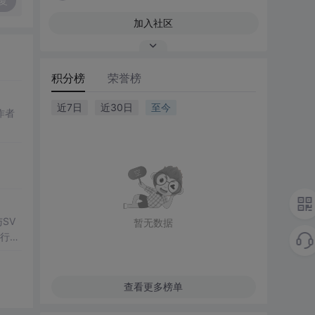
复
加入社区
积分榜
荣誉榜
近7日
近30日
至今
作者
SV
暂无数据
行np
项目
查看更多榜单