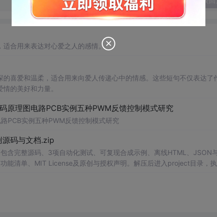
发表回
，适合用来表达对心爱之人的感情。
深的喜爱和温柔，适合用来向爱人传递心中的情感。这些短句不仅表达了
爱情的美好和力量。
代码原理图电路PCB实例五种PWM反馈控制模式研究
电路PCB实例五种PWM反馈控制模式研究
0-原创源码与文档.zip
包含完整源码、3项自动化测试、可复现合成示例、离线HTML、JSON与
能清单、MIT License及原创与授权声明。解压后进入project目录，执
告，也可通过本地静态服务器打开网页。运行时零第三方依赖，不包含热点产品或开源
。适合前端开发、AI应用工程、测试审计和课程实践。