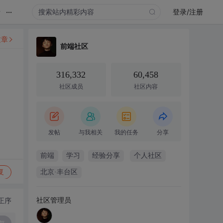
...
录
登录/注册
文章
前端社区
316,332
60,458
社区成员
社区内容
发帖
与我相关
我的任务
分享
前端
学习
经验分享
个人社区
复
北京·丰台区
社区管理员
正序