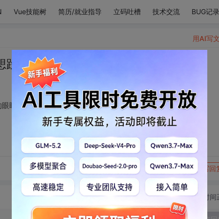
N
Vue技能树
简历/就业指导
立码吐槽
技术交流
BUG记
用AI写
想跌跌撞撞地闯入你的眼眸。
的眼眸。
转发到动态
举报
写回
切换为时间