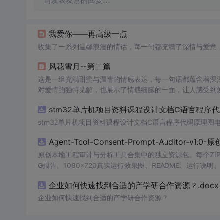
请发表友善的回复…
我爱你——再高级一点
收集了一系列温馨浪漫的情话，每一句都充满了深情与爱意
风花雪月--第二篇
这是一组充满甜蜜与温情的情感表达，每一句话都蕴含着深
对爱情的独特见解，也展示了情感细腻的一面，让人感受到
stm32单片机项目资料课程设计文档C语言程序
stm32单片机项目资料课程设计文档C语言程序代码原理图
Agent-Tool-Consent-Prompt-Auditor-v1.
原创本地工程审计与分析工具合集中的独立资源包。每个ZIP
G报告、1080×720真实运行效果图、README、运行说明、功
m test验证算法，执行npm run report生成报
企业如何快速找到合适的产学研合作资源？.docx
源码、Logo、官方截图、论文、生产日志或其他受限素材
企业如何快速找到合适的产学研合作资源？