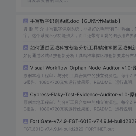
请发表友善的回复…
手写数字识别系统.doc【GUI设计Matlab】
资 源 简 介 手写数字识别系统，非常好的啊!带有GUI界面
字。这个系统不仅功能强大，而且还带有直观的图形用户界面
的识别结果。这个系统可以在各种场景中使用，无论是学校
如何通过区域科技创新分析工具精准掌握区域创新要
便和实用的工具，你一定会喜欢它的！
如何通过区域科技创新分析工具精准掌握区域创新要素分布
Visual-Workflow-Orphan-Node-Auditor-v1
原创本地工程审计与分析工具合集中的独立资源包。每个ZIP
G报告、1080×720真实运行效果图、README、运行说明、功
m test验证算法，执行npm run report生成报
Cypress-Flaky-Test-Evidence-Auditor-v1
源码、Logo、官方截图、论文、生产日志或其他受限素材
原创本地工程审计与分析工具合集中的独立资源包。每个ZIP
G报告、1080×720真实运行效果图、README、运行说明、功
m test验证算法，执行npm run report生成报
FortiGate-v7.4.9-FGT-601E-v7.4.9.M-build28
源码、Logo、官方截图、论文、生产日志或其他受限素材
FGT_601E-v7.4.9.M-build2829-FORTINET.out