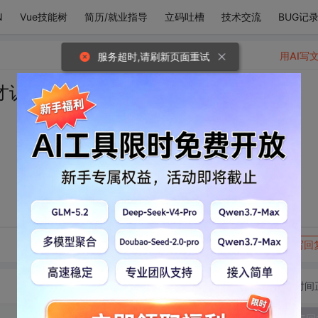
N
Vue技能树
简历/就业指导
立码吐槽
技术交流
BUG记
用AI写
服务超时,请刷新页面重试
才认识了你
转发到动态
举报
写回
切换为时间