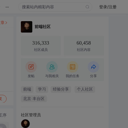
...
录
登录/注册
文章
前端社区
316,333
60,458
社区成员
社区内容
发帖
与我相关
我的任务
分享
前端
学习
经验分享
个人社区
复
北京·丰台区
社区管理员
正序