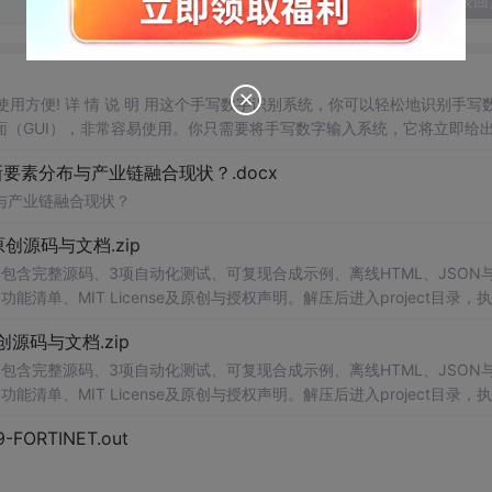
发表回
，使用方便! 详 情 说 明 用这个手写数字识别系统，你可以轻松地识别手写
（GUI），非常容易使用。你只需要将手写数字输入系统，它将立即给
、工作还是日常生活，都能为你提供快速和准确的识别服务。它是一个非
素分布与产业链融合现状？.docx
与产业链融合现状？
.0-原创源码与文档.zip
包含完整源码、3项自动化测试、可复现合成示例、离线HTML、JSON与
能清单、MIT License及原创与授权声明。解压后进入project目录，执
告，也可通过本地静态服务器打开网页。运行时零第三方依赖，不包含热点产品或开源
.0-原创源码与文档.zip
。适合前端开发、AI应用工程、测试审计和课程实践。
包含完整源码、3项自动化测试、可复现合成示例、离线HTML、JSON与
能清单、MIT License及原创与授权声明。解压后进入project目录，执
告，也可通过本地静态服务器打开网页。运行时零第三方依赖，不包含热点产品或开源
29-FORTINET.out
。适合前端开发、AI应用工程、测试审计和课程实践。