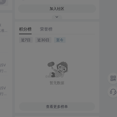
复
加入社区
数
积分榜
荣誉榜
出准确
常方
近7日
近30日
至今
SV
行np
项目
暂无数据
SV
行np
项目
查看更多榜单