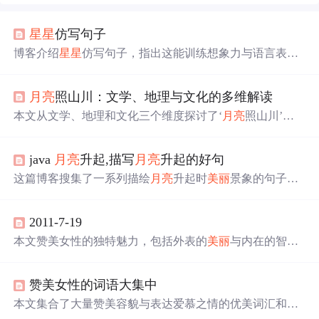
星星
仿写句子
博客介绍
星星
仿写句子，指出这能训练想象力与语言表达
能力。文中给出多个仿写句子示例，如将
星星
比作钻石、
眼睛等，强调可运用比喻、拟人等修辞手法及
形容
词、动
月亮
照山川：文学、地理与文化的多维解读
词让句子更生动，还可拓展阅读和观察获取写作灵感。
本文从文学、地理和文化三个维度探讨了‘
月亮
照山川’的
主题。分析了不同历史时期和文化背景下，该意象在诗歌
中的表现形式与象征意义，并从地理学角度解析了
月亮
对
java
月亮
升起,描写
月亮
升起的好句
山川地貌、气候及生态系统的影响。同时，文章还介绍了
各地文化中关于‘
月亮
照山川’的传说及其在艺术与宗教中
这篇博客搜集了一系列描绘
月亮
升起时
美丽
景象的句子，
的体现。
宛如诗篇，让人陶醉于月光的温柔与神秘之中。从月牙儿
的娇俏到圆月的皎洁，从初升的苍白到满月的辉煌，作者
2011-7-19
用细腻的笔触捕捉了月升的每一个动人瞬间，带领读者领
略大自然的奇妙魅力。
本文赞美女性的独特魅力，包括外表的
美丽
与内在的智
慧、善良、优雅等品质。通过多种比喻和描绘，展现了不
同年龄段女性的风采，强调了她们在家庭、事业和社会中
赞美女性的词语大集中
的重要角色。
本文集合了大量赞美容貌与表达爱慕之情的优美词汇和句
子，从不同角度描绘了
美丽
的人物形象，表达了深深的爱