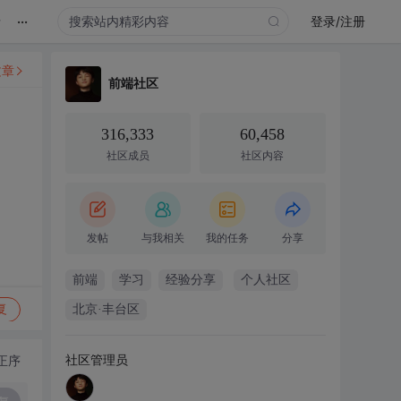
...
录
登录/注册
文章
前端社区
316,333
60,458
社区成员
社区内容
发帖
与我相关
我的任务
分享
前端
学习
经验分享
个人社区
复
北京·丰台区
社区管理员
正序