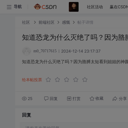
社区活动
赢在CSD
导航
社区
前端社区
感慨
帖子详情
知道恐龙为什么灭绝了吗？因为胳
2024-12-14 23:17:37
m0_70717615
知道恐龙为什么灭绝了吗？因为胳膊太短看到姐姐的神
给本帖投票
25
回复
打赏
分享
收藏
回复