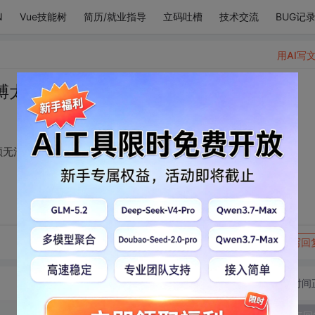
N
Vue技能树
简历/就业指导
立码吐槽
技术交流
BUG记
用AI写
膊太短看到姐姐的神颜无法鼓掌
颜无法鼓掌
转发到动态
举报
写回
切换为时间