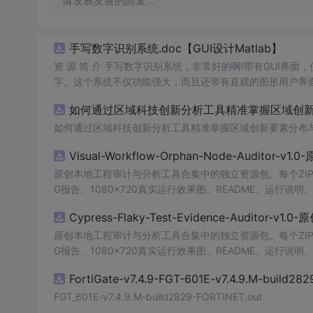
请发表友善的回复…
手写数字识别系统.doc【GUI设计Matlab】
资 源 简 介 手写数字识别系统，非常好的啊!带有GUI界面
字。这个系统不仅功能强大，而且还带有直观的图形用户界面
的识别结果。这个系统可以在各种场景中使用，无论是学校
如何通过区域科技创新分析工具精准掌握区域创新要
便和实用的工具，你一定会喜欢它的！
如何通过区域科技创新分析工具精准掌握区域创新要素分布
Visual-Workflow-Orphan-Node-Auditor-v1
原创本地工程审计与分析工具合集中的独立资源包。每个ZIP
G报告、1080×720真实运行效果图、README、运行说明、功
m test验证算法，执行npm run report生成报
Cypress-Flaky-Test-Evidence-Auditor-v1
源码、Logo、官方截图、论文、生产日志或其他受限素材
原创本地工程审计与分析工具合集中的独立资源包。每个ZIP
G报告、1080×720真实运行效果图、README、运行说明、功
m test验证算法，执行npm run report生成报
FortiGate-v7.4.9-FGT-601E-v7.4.9.M-build28
源码、Logo、官方截图、论文、生产日志或其他受限素材
FGT_601E-v7.4.9.M-build2829-FORTINET.out