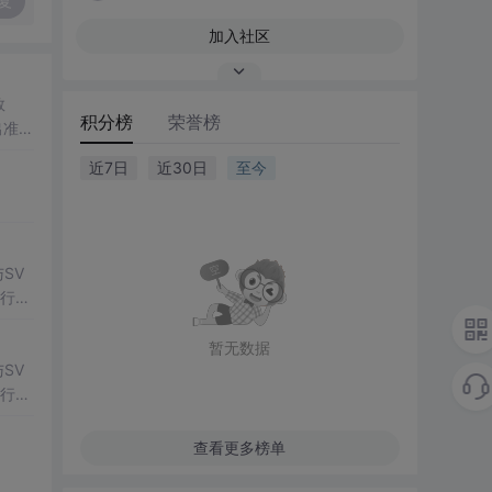
复
加入社区
数
积分榜
荣誉榜
出准确
常方
近7日
近30日
至今
SV
行np
项目
暂无数据
SV
行np
项目
查看更多榜单