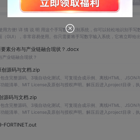
发表回
，使用方便! 详 情 说 明 用这个手写数字识别系统，你可以轻松地识别手写
（GUI），非常容易使用。你只需要将手写数字输入系统，它将立即给
、工作还是日常生活，都能为你提供快速和准确的识别服务。它是一个非
素分布与产业链融合现状？.docx
与产业链融合现状？
.0-原创源码与文档.zip
包含完整源码、3项自动化测试、可复现合成示例、离线HTML、JSON与
能清单、MIT License及原创与授权声明。解压后进入project目录，执
告，也可通过本地静态服务器打开网页。运行时零第三方依赖，不包含热点产品或开源
.0-原创源码与文档.zip
。适合前端开发、AI应用工程、测试审计和课程实践。
包含完整源码、3项自动化测试、可复现合成示例、离线HTML、JSON与
能清单、MIT License及原创与授权声明。解压后进入project目录，执
告，也可通过本地静态服务器打开网页。运行时零第三方依赖，不包含热点产品或开源
29-FORTINET.out
。适合前端开发、AI应用工程、测试审计和课程实践。