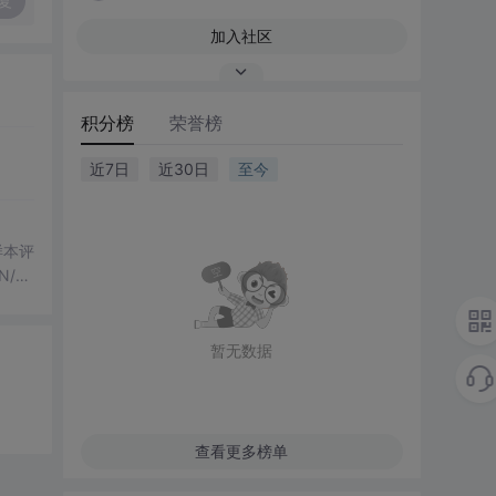
复
加入社区
积分榜
荣誉榜
近7日
近30日
至今
化样本评
/H
果
行，零
暂无数据
查看更多榜单