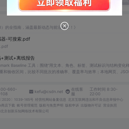
发表回
AI）的全指南，涵盖最新动态与前沿技术！》
器-可搜索.pdf
pdf
+测试+离线报告
uditor Benchmark Baseline 工具：围绕“用文本、角色、标签、测试标识与结构变
重和验收区间，比较不同批次的准确率、覆盖率与效率；本地网页、JSON
测试、可复现示例、HTML/JSON/SVG离线报告、1080×720运行效
。适合开发者进行工程预检、质量审查和交付复核；Node.js 18+可直接运
400-660-
在线客
工作时间 8:30-
kefu@csdn.net
0108
服
22:00
2020〕1039-165号
经营性网站备案信息
北京互联网违法和不良信息举报中心
me商店下载
账号管理规范
版权与免责声明
版权申诉
出版物许可证
营业执照
026北京创新乐知网络技术有限公司