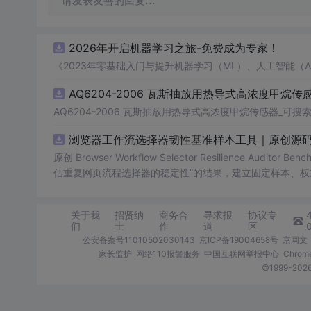
请发表友善的回复…
2026年开启机器学习之旅-免费成为专家！
《2023年零基础入门与提升机器学习（ML）、人工智能（
AQ6204-2006 瓦斯抽放用热导式高浓度甲烷传感
AQ6204-2006 瓦斯抽放用热导式高浓度甲烷传感器_可搜索.
浏览器工作流选择器韧性基准样本工具｜原创源码
原创 Browser Workflow Selector Resilience A
估重复网页流程选择器的稳定性”的结果，建立固定样本、权
TML/SVG报告、测试与示例。压缩包包含完整源码、3项自动化
图、README、运行说明、MIT License及原创授权声明
关于我
招贤纳
商务合
寻求报
协议专
第三方运行依赖。
们
士
作
道
区
公安备案号11010502030143
京ICP备19004658号
京网文〔
家长监护
网络110报警服务
中国互联网举报中心
Chro
©1999-2