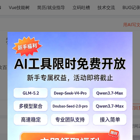
N
Vue技能树
简历/就业指导
立码吐槽
技术交流
BUG记
用AI写
。 我喜欢黄蓉，也喜欢百灵鸟。
欢百灵鸟。
转发到动态
举报
写回
切换为时间