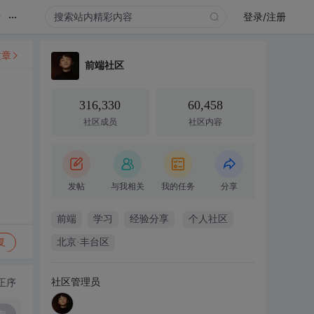
...
录
登录/注册
文章
前端社区
316,330
60,458
社区成员
社区内容
发帖
与我相关
我的任务
分享
前端
学习
经验分享
个人社区
复
北京·丰台区
社区管理员
正序