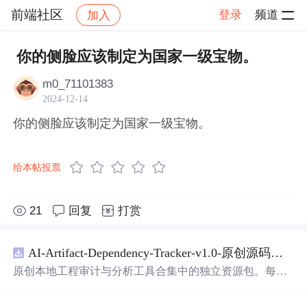
前端社区
登录
频道
加入
帖子详情
社区
前端社区
感慨
你的侧脸应该制定为国家一级宝物。
m0_71101383
2024-12-14
你的侧脸应该制定为国家一级宝物。
给本帖投票
21
回复
打赏
AI-Artifact-Dependency-Tracker-v1.0-原创源码与文档.zip
原创本地工程审计与分析工具合集中的独立资源包。每个
ZIP包含完整源码、3项自动化测试、可复现合成示例、离
线HTML、JSON与SVG报告、1080×720真实运行效果图、