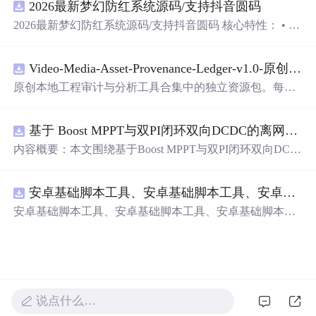
2026最新梦幻防红系统源码/支持抖音圆码
README、运行说明、功能清单、MIT License及原创与授
权声明。解压后进入project目录，执行npm test验证算法，
2026最新梦幻防红系统源码/支持抖音圆码 核心特性： • 多
执行npm run report生成报告，也可通过本地静态服务器打
域名池智能切换，防拦截率99%+ • 抖音官方API对接，生
开网页。运行时零第三方依赖，不包含热点产品或开源项
成真正小程序码 • 完整API接口，支持第三方集成 • 实时数
目源码、Logo、官方截图、论文、生产日志或其他受限素
Video-Media-Asset-Provenance-Ledger-v1.0-原创源码与文档.zip
据统计，多维度分析报表 • 积分系统+邀请返利，运营利器
材。适合前端开发、AI应用工程、测试审计和课程实践。
原创本地工程审计与分析工具合集中的独立资源包。每个
ZIP包含完整源码、3项自动化测试、可复现合成示例、离
线HTML、JSON与SVG报告、1080×720真实运行效果图、
基于 Boost MPPT与双PI闭环双向DCDC的离网光伏储能系统动力学建模及稳态特性分析（Simulink仿真实现）
README、运行说明、功能清单、MIT License及原创与授
权声明。解压后进入project目录，执行npm test验证算法，
内容概要：本文围绕基于Boost MPPT与双PI闭环双向DC-D
执行npm run report生成报告，也可通过本地静态服务器打
C的离网光伏储能系统展开，系统性地研究了其动力学建
开网页。运行时零第三方依赖，不包含热点产品或开源项
模与稳态特性分析，并通过Simulink平台实现了完整的仿真
目源码、Logo、官方截图、论文、生产日志或其他受限素
安卓基础脚本工具、安卓基础脚本工具、安卓基础脚本工具
验证。研究构建了涵盖光伏阵列、最大功率点跟踪（MPP
材。适合前端开发、AI应用工程、测试审计和课程实践。
T）控制、双向DC-DC变换器及储能电池的整体系统架
安卓基础脚本工具、安卓基础脚本工具、安卓基础脚本工
构，采用Boost电路实现高效MPPT控制，并引入电压-电流
具
双闭环PI控制策略，实现对储能系统精确的充放电管理。
文章深入分析了系统在光照强度与环境温度双重扰动下的
动态响应与稳态性能，验证了所提出模型的准确性与控制
策略在不同工况下的鲁棒性与有效性，为离网光伏储能系
统的优化设计与工程应用提供了坚实的理论基础和仿真依
说点什么…
据。; 适合人群：具备电力电子技术、新能源系统或自动控