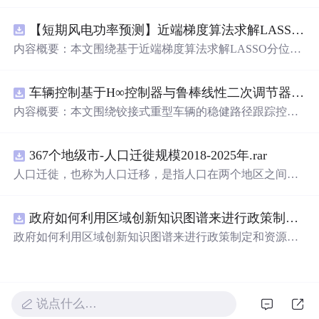
究，重点探讨了虚拟阻抗与统一有源阻尼相结合的控制方
法，并实现了SVPWM（空间矢量脉宽调制）与SPWM
【短期风电功率预测】近端梯度算法求解LASSO分位数回归-短期风电功率预测研究（Matlab代码实现）
（正弦脉宽调制）两种调制方式在Simulink平台下的仿真建
模。通过引入虚拟阻抗改善系统输出阻抗特性，结合统一
内容概要：本文围绕基于近端梯度算法求解LASSO分位数
有源阻尼技术有效抑制LC或LCL滤波器引起的谐振问题，
回归的短期风电功率预测方法展开研究，旨在提升预测模
从而提升逆变器在弱电网条件下的并网稳定性与电能质
型在复杂环境下的精度与鲁棒性。文章系统构建了LASSO
量。研究涵盖了控制策略的设计、调制算法的实现、动态
车辆控制基于H∞控制器与鲁棒线性二次调节器RLQR的铰接式重型车辆的稳健路径跟踪控制研究（Matlab代码实现）
分位数回归模型，深入剖析其数学原理，并引入近端梯度
响应分析及谐波抑制效果评估，同时拓展涉及正负序分
算法进行高效优化求解，有效应对高维稀疏数据与异常值
内容概要：本文围绕铰接式重型车辆的稳健路径跟踪控制
离、中点电位平衡、DPWMA调制等关键技术，构建了完
干扰等问题。通过Matlab平台完成了完整的算法实现与仿
问题，提出并实现了基于H∞控制器与鲁棒线性二次调节器
整的高性能并网逆变器控制系统仿真体系。; 适合人群：适
真实验，利用实际风电数据验证了该方法在不同分位点下
（RLQR）的控制策略。通过建立车辆动力学模型，针对
用于从事电力电子、新能源发电、智能电网及相关领域的
的预测性能，结果表明其相较于传统方法具有更强的稳定
367个地级市-人口迁徙规模2018-2025年.rar
系统中存在的外部干扰与参数不确定性，设计H∞控制器以
研究生、科研人员和工程技术人员，特别是具备三相并网
性和准确性。此外，文档还整合了电力系统、机器学习、
增强系统的抗干扰能力，并结合RLQR优化控制性能，在
人口迁徙，也称为人口迁移，是指人口在两个地区之间的
逆变器控制理论基础并熟悉MATLAB/Simulink仿真环境的
路径规划等多个领域的相关科研方向与技术应用案例，突
保证稳定性的同时提升路径跟踪精度。研究利用Matlab进
空间移动，这种移动通常涉及人口居住地由迁出地到迁入
专业人士；; 使用场景及目标：①用于高校与科研机构开展
出该方法在新能源预测与智能优化中的广泛适用性与实践
行仿真验证，对比不同工况下的控制效果，展示了所提方
地的永久性或长期性的改变。 随着经济的不断发展、城市
并网逆变器稳定性与控制策略的深入研究；②支撑学位论
价值。; 适合人群：具备扎实的数学基础（如凸优化、统计
法在复杂行驶环境下的优越性与鲁棒性。; 适合人群：具备
政府如何利用区域创新知识图谱来进行政策制定和资源统筹？.docx
化进程的加速以及人们生活方式的转变，人口流动的趋势
文撰写、学术期刊投稿或科研项目申报中的仿真验证工
学习）与Matlab编程能力，从事新能源发电预测、电力系
自动控制理论基础、车辆工程或自动化相关背景，熟悉Mat
愈发明显。通过深入研究和分析人口迁徙的年度、月度数
政府如何利用区域创新知识图谱来进行政策制定和资源统
作；③为企业研发高性能、高可靠性的并网逆变器产品提
统调度、智能优化算法或机器学习等领域的科研人员、工
lab/Simulink仿真工具，从事智能车辆控制、路径跟踪算法
据，我们能够更深入地理解这一社会现象，为政策制定、
筹？
供先进的控制方案与技术原型支持；; 阅读建议：建议读者
程技术人员及研究生。; 使用场景及目标：①应用于短期风
研究的研究生、科研人员及工程技术人员。; 使用场景及目
城市规划和社会发展提供有力支持。
结合提供的Simulink模型文件进行实际操作与仿真验证，重
电功率预测，增强模型对噪声、异常值及非平稳特性的适
标：①应用于铰接式重型车辆（如矿用卡车、大型拖挂
点关注虚拟阻抗参数设计与有源阻尼的协同作用机制，深
应能力，提升电网调度的安全性与经济性；②为研究LASS
车）的自动驾驶路径跟踪控制系统设计；②为解决存在模
入理解不同调制策略对系统性能的影响，并可进一步拓展
说点什么…
O回归、分位数回归及近端梯度优化算法的学者提供可复
型不确定性和外界扰动条件下的鲁棒控制问题提供算法参
学习文中提及的正负序控制、中点电位平衡等先进控制技
现、可扩展的Matlab代码实例，便于算法改进与对比实