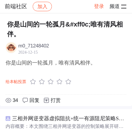
前端社区
登录
频道
加入
帖子详情
社区
前端社区
感慨
你是山间的一轮孤月&#xff0c;唯有清风相
伴。
m0_71248402
2024-12-15
你是山间的一轮孤月，唯有清风相伴。
给本帖投票
34
回复
打赏
三相并网逆变器虚拟阻抗+统一有源阻尼策略SVPWM+SPWM调制仿真
内容概要：本文围绕三相并网逆变器的控制策略展开研