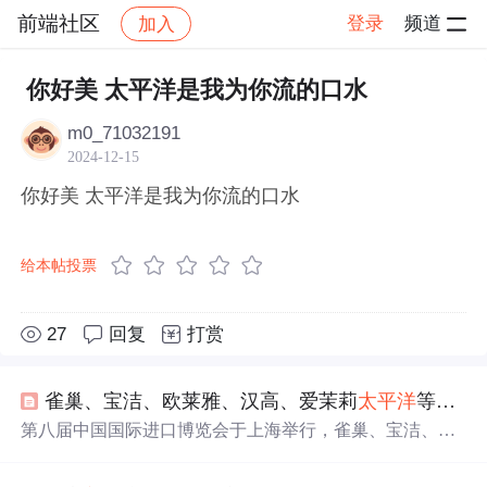
前端社区
登录
频道
加入
帖子详情
社区
前端社区
感慨
你好美 太平洋是我为你流的口水
m0_71032191
2024-12-15
你好美 太平洋是我为你流的口水
给本帖投票
27
回复
打赏
雀巢、宝洁、欧莱雅、汉高、爱茉莉
太平洋
等消费品巨头亮相第八届进博会 |
第八届中国国际进口博览会于上海举行，雀巢、宝洁、欧
莱雅、汉高、爱茉莉
太平洋
等全球消费品巨头展示最新产
品与技术创新，聚焦营养健康、
美
妆科技、可持续发展及