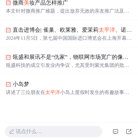
微商
美
妆产品怎样推广
个性化消费趋势，体现对中国市场的深度布局与长期承
诺。
本文针对微商推广难题，提出放弃无效的亲友推广法及盲
目刷屏行为，转而聚焦于运用正确的方法和技术吸引精准
客源。文章建议微商应当开拓陌生市场，并通过在特定平
直击进博会| 雀巢、欧莱雅、爱茉莉
太平洋
、诺华、西门子医疗、拜耳、江森自控、霍尼韦尔、3M等全球知名企业连续第七次亮相进博会...
台发布相关内容来吸引目标客户群体。
2024年11月5日，第七届中国国际进口博览会在上海开幕，
雀巢、欧莱雅等全球知名企业携新产品、新应用亮相。雀
巢展示多业务单元商品；欧莱雅三馆联动，带来多款首发
瓴盛和展讯不是“仇家”，物联网市场宽广的像
太平
新品；诺华展示创新药物等，各企业均展示了自身在不同
领域的成果与实力。
瓴盛科技的成立引发业内争议，尤其受到紫光集团的批
评。本文分析了这一事件背后的原因，指出竞争有助于产
业发展，并强调了健康市场竞争的重要性。
小岛梦
讲述了三位朋友在
太平洋
小岛上度假时发生的有趣故事，
包括他们在沙滩上享受
美
景、品尝椰子及与其他游客互动
的经历。
说点什么…