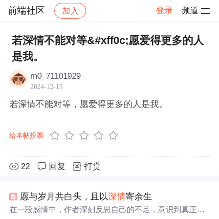
前端社区
登录
频道
加入
帖子详情
社区
前端社区
感慨
若深情不能对等&#xff0c;愿爱得更多的人
是我。
m0_71101929
2024-12-15
若深情不能对等，愿爱得更多的人是我。
给本帖投票
22
回复
打赏
愿与岁月共白头，且以
深情
寄余生
在一段感情中，作者深刻反思自己的不足，意识到真正的