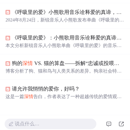
爱情不仅仅是浪漫的幻想，
更
需要理解和包容。通过与伴
侣的相处，他学会了如何成为一个
更
有温度、
更
懂得珍惜
《呼吸里的爱》小熊歌用音乐诠释爱的真谛，在平凡中感受
的人。
2024年8月24日，新锐音乐人小熊歌发布单曲《呼吸里的
爱》。歌曲以尤克里里等乐器营造轻松氛围，旋律清新舒
缓，歌词细腻描绘平凡中的
深情
。它能让听众感受爱情温
《呼吸里的爱》：小熊歌用音乐诠释爱的真谛，在平凡中感受
暖力量，引发关于爱情、成长和救赎的思考，带来共鸣与
力量。
本文分析新锐音乐人小熊歌单曲《呼吸里的爱》的音乐构
成与情感表达，重点介绍其以尤克里里为主导的轻快编
曲、简约配器（架子鼓、吉他、贝斯）及呼吸感音色设
狗的
深情
VS. 猫的算盘——拆解“忠诚或投喂机”背后的人宠密码
计，探讨旋律结构、歌词叙事逻辑与声音表现力如何共同
构建内敛
深情
的听觉体验。
博客分析了狗、猫和鸟与人类关系的差异。狗亲社会特征
被定向放大，猫保留独立，鸟靠智力适应。人类易误读猫
和鸟的友好表达，不同宠物依恋强度和可替代性不同。还
请允许我悄悄的爱你，好吗？
给出让关系越过“投喂机”的实用指南，强调爱与算计不矛
盾。
这是一篇
深情
告白，作者表达了一种超越传统的爱情观
念，即爱并不一定要拥有，而是要在远处默默守护，给予
对方最大的自由和幸福。
说点什么…