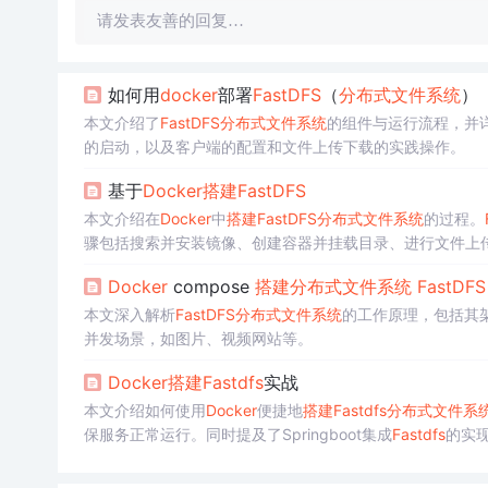
请发表友善的回复…
如何用
docker
部署
FastDFS
（
分布式文件系统
）
本文介绍了
FastDFS
分布式文件系统
的组件与运行流程，并
的启动，以及客户端的配置和文件上传下载的实践操作。
基于
Docker
搭建
FastDFS
本文介绍在
Docker
中
搭建
FastDFS
分布式文件系统
的过程。
骤包括搜索并安装镜像、创建容器并挂载目录、进行文件上传测
Docker
compose
搭建
分布式文件系统
FastDFS
本文深入解析
FastDFS
分布式文件系统
的工作原理，包括其架
并发场景，如图片、视频网站等。
Docker
搭建
Fastdfs
实战
本文介绍如何使用
Docker
便捷地
搭建
Fastdfs
分布式文件系
保服务正常运行。同时提及了Springboot集成
Fastdfs
的实