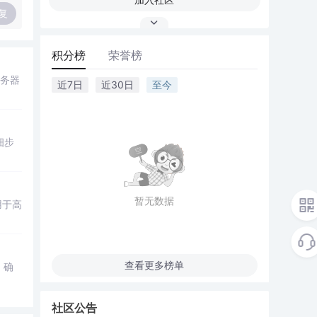
复
积分榜
荣誉榜
服务器
近7日
近30日
至今
细步
暂无数据
用于高
查看更多榜单
，确
社区公告