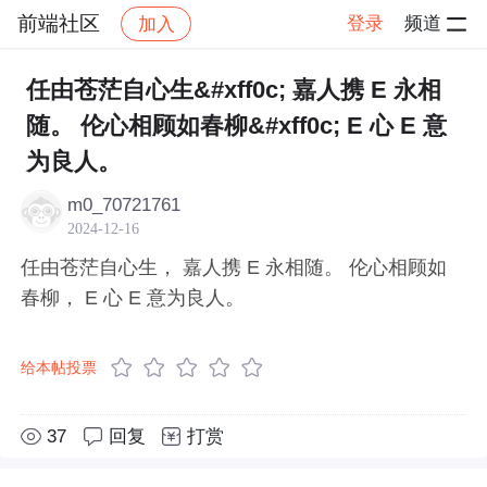
前端社区
登录
频道
加入
帖子详情
社区
前端社区
感慨
任由苍茫自心生&#xff0c; 嘉人携 E 永相
随。 伦心相顾如春柳&#xff0c; E 心 E 意
为良人。
m0_70721761
2024-12-16
任由苍茫自心生， 嘉人携 E 永相随。 伦心相顾如
春柳， E 心 E 意为良人。
给本帖投票
37
回复
打赏