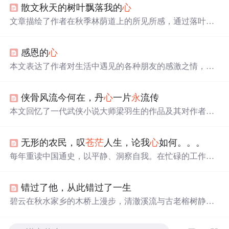
散文秋天的树叶飘落我的
心
文章描绘了作者在秋季林荫道上的所见所感，通过落叶的
飘零表达了内
心
的忧伤与无奈，展现了季节更替带给人们
的思考与感慨。
感恩的
心
本文表达了作者对生活中遇见的各种朋友的感激之情，无
论是朝夕相处还是萍水相逢，每一份友谊都值得珍惜。文
中还强调了友情的力量及其对人生的积极影响。
侠骨风流今何在，丹
心
一片
永
流传
本文回忆了一代武侠小说大师梁羽生的作品及其对作者成
长的影响。文中提到了梁羽生作品中的侠义精神和独特的
诗词运用，并表达了对其逝世的哀思。
无形的农民，叹
苍茫
人生，论我
心
如何。。。
每年重读中国通史，以平静、洞察自我。在忙碌的工作
中，借助《水手》这首歌，反思自己的处境。这篇文章探
讨了上班生活带来的压力、失去自我以及如何通过阅读和
错过了他，从此错过了一生
音乐找到内
心
的平静。
碧云在秋水家乡的木桥上漫步，清澈溪流与古老榕树静默
中透露出神秘与
苍茫
。《云水谣》描绘了一个关于碧云与
秋水难以相交的爱情故事，如同歌中所唱，云遥遥，水涛