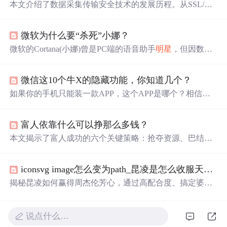
本文介绍了数据采集传输安全技术的发展历程。从SSL/TL
S协议的演进，到HTTPS技术的奥秘，再到RSA算法与公
开密钥理论，以及Tor与I2P匿名通信系统。这些技术的进
微软为什么要“杀死”小娜？
步让数据在网络中更安全、自由地流动，了解它们能更好
保护
数据。
微软的Cortana(小娜)曾是PC端的语音助手
明星
，但因数据
量缺乏、竞争激烈及人才短缺等问题，在2019年底被微软
放弃。然而，这并未阻挡语音AI的发展势头，其在金融、
微信这10个牛X的隐藏功能，你知道几个？
车载等领域的应用正逐渐扩大，展现出广阔前景。
如果你的手机只能装一款APP，这个APP是哪个？相信很
多人的答案都是——微信。但是你真的很了解微信吗？比
如下面的这些隐藏技能，你知道吗？如果下面10个隐藏功
富人依靠什么可以挣那么多钱？
能中，你用过超过5个，欢迎留言告...
本文揭示了富人成功的六个关键策略：抢夺资源、巴结权
贵、把握时机、敢于赌博、制造话题和内卷竞争。作者强
调学校教育与社
会
现实脱节，提倡拥抱新方法以实现财富
iconsvg image怎么变为path_昆凌是怎么收服天王周杰伦的？这几招太高明了
增长。
揭秘昆凌如何赢得周杰伦芳心，通过高配合度、搞定婆婆
和自我成就三大策略，展现情商与格局。
说点什么…