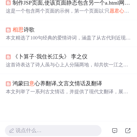
制作JSP页面,使该页面静态包含另一个a.html网页。
值观之间的关系，反映了当代技术人员在全球化背景下的
理想与现实抉择。
这是一个包含两个页面的示例，第一个页面以'只
愿君
心似
我心
，
定
不负
相思
意
。'为内容，表达情感；第二个页面标
题为'跳转后的页面'，内容则是'山有木兮木有枝，心悦君兮
相思
诗歌
君不知。'，展示了一个从情感传递到另一种心境的转变过
程。
本文精选了100句经典的爱情诗词，涵盖了从古代到近现代
众多著名诗人的情感之作。这些诗句表达了不同形式的爱
情，包括
相思
、离别、执着与永恒。
《卜算子·我住长江头》 李之仪
这首诗表达了诗人虽与心上人分隔两地，却共饮一江之水
的情感寄托。通过描绘日夜思念却难相见的情景，传达了
深切的
相思
之情。
鸿蒙曰
意
心养翻译,文言文情话及翻译
本文列举了一系列古文情话，并提供了现代文翻译，展现
了古代文人表达情感的独特方式，包括对爱人的深深眷恋
和美好祝愿。通过翻译，读者可以更深入理解古人的爱情
观念和文字魅力。
说点什么…