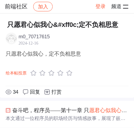
前端社区
登录
频道
加入
帖子详情
社区
前端社区
感慨
只愿君心似我心&#xff0c;定不负相思意
m0_70717615
2024-12-16
只愿君心似我心，定不负相思意
给本帖投票
34
回复
打赏
奋斗吧，程序员——第十一章 只
愿君
心似
我心
，
定
本文通过一位程序员的职场经历与情感故事，展现了嵌入
式工程师在IC行业的工作状态，同时融入对通信技术和团
队文化的思考。文中探讨了个人成长、职业信念与企业价