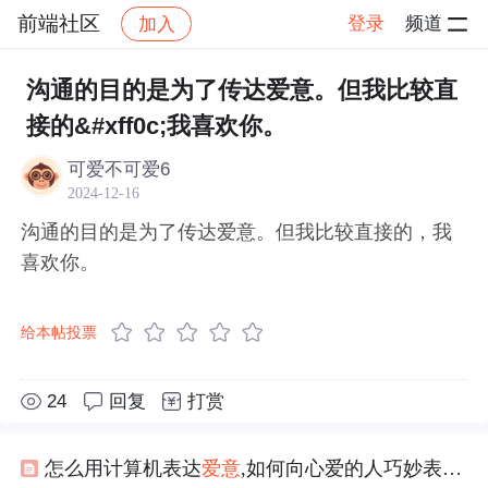
前端社区
登录
频道
加入
帖子详情
社区
前端社区
感慨
沟通的目的是为了传达爱意。但我比较直
接的&#xff0c;我喜欢你。
可爱不可爱6
2024-12-16
沟通的目的是为了传达爱意。但我比较直接的，我
喜欢你。
给本帖投票
24
回复
打赏
怎么用计算机表达
爱意
,如何向心爱的人巧妙表达
爱