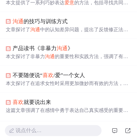
本文提供了一系列巧妙表达
爱意
的方法，包括寻找共同话
题、制造借口增加接触、使用暗喻以及展望未来等策略。
强调在初次见面时要做好充分准备，通过轻松的话题建立
沟通
的技巧与训练方式
联系，并在适当时候展示对对方的关注。此外，还提到如
何在面对困难时坚持表达
爱意
，以及借助特殊时刻和礼物
文章探讨了
沟通
中的认知差异问题，提出了反馈修正法来
来
传达
情感。
确保信息准确
传达
。强调了选择合适表达工具、严谨思
考、商业叙述原则以及肢体语言在
沟通
中的重要性。同
产品读书《非暴力
沟通
》
时，提到了提问、倾听和建立信任在有效
沟通
中的关键作
用。
本文探讨了非暴力
沟通
的重要性和实践方法，强调了有效
沟通
对于个人成长和团队协作的重要性。介绍了非暴力
沟
通
的创始人马歇尔·卢森堡及其理论，包括观察、感受、需
不要随便说“
喜欢
/爱”一个女人
求和请求的四大要素，以及如何避免暴力
沟通
，如道德评
判、
比较
、回避责任和强人所难。
本文探讨了在追求女性时采用更加微妙而有效的方法，建
议避免
直接
表达
喜欢
或
爱意
，转而通过观察并赞美她们的
日常变化来
传达
好感。文章强调通过非言语的方式表达情
喜欢
就要说出来
感的重要性。
这篇文章强调了在感情中勇于表达自己真实感受的重要
性。它提醒我们，通过各种方式让对方知道自己的心意，
以免日后遗憾。不要错失任何
传达
爱意
的机会。
说点什么…