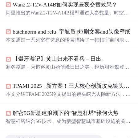
Wan2.2-T2V-A14B如何实现昼夜交替效果？
阿里推出的Wan2.2-T2V-A14B模型通过大参数量、时空联
合建模与光照语义解析，实现了文生视频中真实的昼夜交
替效果。它不仅模拟光照变化，还联动场景元素如
路灯
、
batchnorm and relu_宇航员||短剧文案and头像壁纸
人流和天空，端到端生成连贯长视频，广泛应用于影视预
演与跨文化协作。
本文通过一系列富有诗意的语言描绘了一幅幅宇宙间浪漫
唯美的画面，从行星间的日常趣事到微观粒子间的情感联
系，展现了作者对宇宙无限想象及对生命意义的独特见
【爆牙游记】黄山归来不看岳－日出。
解。
寒冬凌晨，为追逐黄山始信峰日出之美，经历艰难攀登与
漫长等待。尽管遭遇位置不佳与天气变化的影响，但仍捕
捉到了独特美景。
TPAMI 2025 | 新方案！三大核心创新攻克镜头眩光去除痛点，多光源恢复 + 真实数据合成双突破
本文介绍TPAMI 2025论文提出的镜头眩光去除新方法，核
心创新包括：基于ISP建模的真实感合成管道、对抗曲线学
习提升跨设备泛化能力、强凸函数驱动的多光源自适应恢
解密5G新基建浪潮下的“智慧杆塔”缘何火热
复机制，并构建覆盖15种设备的300张真实眩光图像数据
集。方法显著改善PSNR与SSIM指标，并增强下游视觉任
智慧杆塔结合5G技术，成为新型智慧城市基础设施的关键
务（如目标检测）鲁棒性。
部分，不仅承载通信需求，还涉及环境监测、智慧交通等
多个领域，尤其在5G建设加速背景下，智慧杆塔迎来爆发