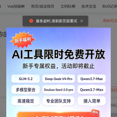
N
Vue技能树
简历/就业指导
立码吐槽
技术交流
BUG记
用AI写
服务超时,请刷新页面重试
你的心。
转发到动态
举报
写回
切换为时间