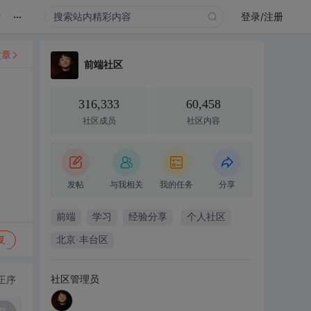
...
录
登录/注册
文章
前端社区
316,333
60,458
社区成员
社区内容
发帖
与我相关
我的任务
分享
前端
学习
经验分享
个人社区
复
北京·丰台区
社区管理员
正序