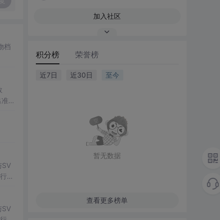
复
加入社区
物档
积分榜
荣誉榜
近7日
近30日
至今
数
出准确
常方
暂无数据
SV
行np
项目
查看更多榜单
SV
行np