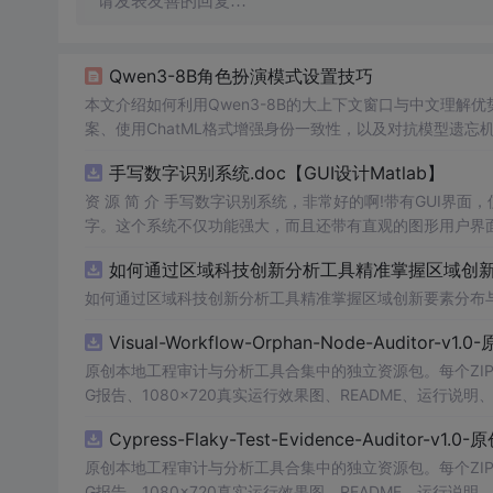
请发表友善的回复…
Qwen3-8B角色扮演模式设置技巧
本文介绍如何利用Qwen3-8B的大上下文窗口与中文理
案、使用ChatML格式增强身份一致性，以及对抗模型遗
手写数字识别系统.doc【GUI设计Matlab】
资 源 简 介 手写数字识别系统，非常好的啊!带有GUI界面
字。这个系统不仅功能强大，而且还带有直观的图形用户界面
的识别结果。这个系统可以在各种场景中使用，无论是学校
如何通过区域科技创新分析工具精准掌握区域创新要
便和实用的工具，你一定会喜欢它的！
如何通过区域科技创新分析工具精准掌握区域创新要素分布
Visual-Workflow-Orphan-Node-Auditor-v1
原创本地工程审计与分析工具合集中的独立资源包。每个ZIP
G报告、1080×720真实运行效果图、README、运行说明、功
m test验证算法，执行npm run report生成报
Cypress-Flaky-Test-Evidence-Auditor-v1
源码、Logo、官方截图、论文、生产日志或其他受限素材
原创本地工程审计与分析工具合集中的独立资源包。每个ZIP
G报告、1080×720真实运行效果图、README、运行说明、功