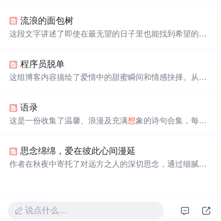
的美丽场景，利用turtle库创建出视觉效果。代码简洁易
懂，适合初学者。同时，文章还分享了与星空、月亮相关
流浪的面包树
的诗意句子，增添艺术气息。
这段文字讲述了即使在最无望的日子里也能找到希望的故
事。作者提到，人们可以经历艰难时期，但最终能够摆脱
困境，重新找回生活的光彩。然而，在某些特殊时刻，回
程序员脱单
忆会让人感到孤独和迷茫。
这组博客内容描绘了爱情中的甜蜜瞬间和情感抉择。从取
消远行计划到日常对话的重要性，再到内心深处的愿望，
每一句话都充满了对爱人的深情告白。作者表达了遇见心
语录
仪之人后，宏大理
想
变为平凡生活的渴望，以及对未来的
坚定。这些温馨的表达展现了情感世界中细腻的心境变
这是一份收集了温馨、浪漫及充满
想
象的诗句合集，每一
化。
句都充满了对美好生活的向往和对爱情的细腻描绘，从月
光下的轻声细语到星空下的深情凝视，每一句话都如同一
思念绵绵，爱在彼此心间漫延
首小诗，让人沉醉。
作者在秋夜中寄托了对远方之人的深切思念，通过细腻的
文字描绘了一幅幅思念的画面，表达了即使距离遥远，心
中的情感依旧绵绵不绝。
说点什么…