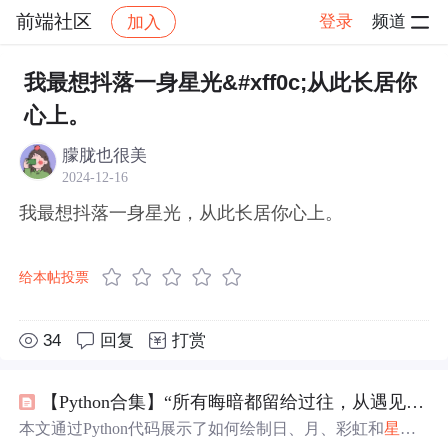
前端社区
登录
频道
加入
帖子详情
社区
前端社区
感慨
我最想抖落一身星光&#xff0c;从此长居你
心上。
朦胧也很美
2024-12-16
我最想抖落一身星光，从此长居你心上。
给本帖投票
34
回复
打赏
【Python合集】“所有晦暗都留给过往，从遇见你开始，凛冬散尽，星河长明”（附四款源码）
本文通过Python代码展示了如何绘制日、月、彩虹和
星光