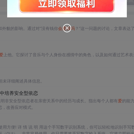
发表回
和外貌的影响。通过对“没有钱你
会
爱
我吗
？”这一问题的讨论，文章表达
爱
上他。它探讨了音乐与个人身份在感情中的角色，以及如何通过艺术表
容，但未详细阐述具体信息。
系中培养安全型依恋
说明非安全型依恋者在亲密关系中的经历与成长。指出每个人都有
爱
的能
恋，改善应对模式。
，使用方便! 详 情 说 明 用这个手写数字识别系统，你可以轻松地识别手写
（GUI），非常容易使用。你只需要将手写数字输入系统，它将立即给