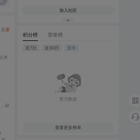
复
加入社区
了真
爱
积分榜
荣誉榜
近7日
近30日
至今
达来
暂无数据
力，缺
查看更多榜单
数
出准确