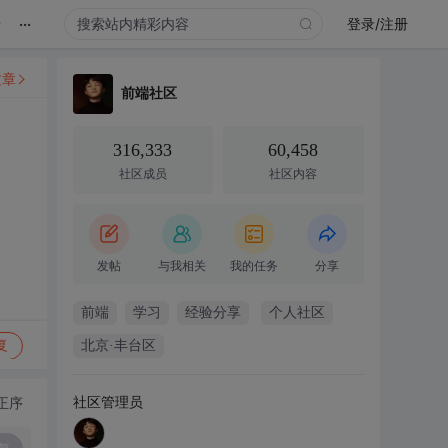
...
录
登录/注册
文章
前端社区
316,333
60,458
社区成员
社区内容
发帖
与我相关
我的任务
分享
前端
学习
经验分享
个人社区
复
北京·丰台区
社区管理员
正序