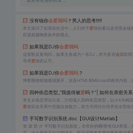
请发表友善的回复…
没有钱你
会
爱
我吗
？男人的思考!!!!!
本文探讨了在现实生活中，人们对于
爱
情的看法是否受金钱
应该超越物质条件的观点。
如果我是DJ你
会
爱
我吗
这首歌反复询问，如果主角成为一名DJ，对方是否
会
因此而
寻求
爱
情的认可。
如果我是DJ你
会
爱
我吗
？
博客围绕前端领域展开，涉及HTML和Microsoft相关内
四种依恋类型_“我值得被
爱
吗？”| 如何在亲密关
本文从依恋理论出发，介绍成人四种依恋类型，以小A为例
爱
者应在关系中挖掘自身能力，双方共同付出培养安全型依
手写数字识别系统.doc【GUI设计Matlab】
资 源 简 介 手写数字识别系统，非常好的啊!带有GUI界面
字。这个系统不仅功能强大，而且还带有直观的图形用户界面