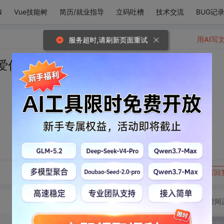
N
Vue技能树
简历/就业指导
立码吐槽
技术交流
BUG记
用AI写
服务超时,请刷新页面重试
爱你就像爱生命。”
转发到动态
举报
写回
切换为时间