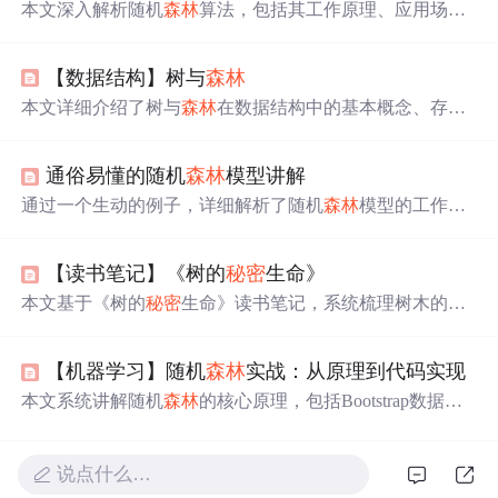
本文深入解析随机
森林
算法，包括其工作原理、应用场景
及优缺点。随机
森林
是一种用于分类和回归的强大算法，
通过集成多个决策树来提高预测准确性和稳定性。在银
【数据结构】树与
森林
行、医学、股票市场和电子商务等领域有广泛应用。
本文详细介绍了树与
森林
在数据结构中的基本概念、存储
方式、遍历方法及其与二叉树的转换机制。同时探讨了它
们在文件系统、数据库索引、编译原理和机器学习等领域
通俗易懂的随机
森林
模型讲解
的广泛应用，帮助读者全面理解树与
森林
的重要性。
通过一个生动的例子，详细解析了随机
森林
模型的工作原
理，包括如何构建决策树、计算信息增益等关键步骤。
【读书笔记】《树的
秘密
生命》
本文基于《树的
秘密
生命》读书笔记，系统梳理树木的生
理结构、地下真菌共生网络、水分与碳循环机制、感知与
信息传递能力，以及
森林
生态系统的整体性功能。重点阐
【机器学习】随机
森林
实战：从原理到代码实现
述根系互联、菌根网络、化学信号通讯、碳汇作用及原始
森林
保护价值，强调树木并非孤立个体，而是通过地下网
本文系统讲解随机
森林
的核心原理，包括Bootstrap数据采
络协同生存的智能生命共同体，对林业管理与生态保护具
样、特征子集随机选择构成的'双重随机'机制，以及分类/
有重要启示。
回归中的投票与平均策略；详细展示基于NumPy的手动实
现流程，并深入剖析sklearn中RandomForestClassifier的关键
说点什么…
参数调优顺序（n_estimators、max_features、max_depth